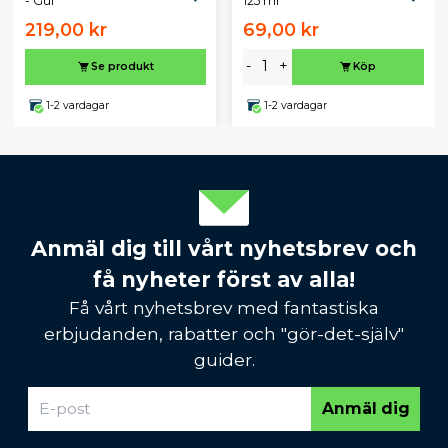
- Gul
125 ml
219,00 kr
69,00 kr
-
+
Se produkt
Köp
1-2 vardagar
1-2 vardagar
Anmäl dig till vårt nyhetsbrev och
få nyheter först av alla!
Få vårt nyhetsbrev med fantastiska
erbjudanden, rabatter och "gör-det-själv"
guider.
Anmäl dig