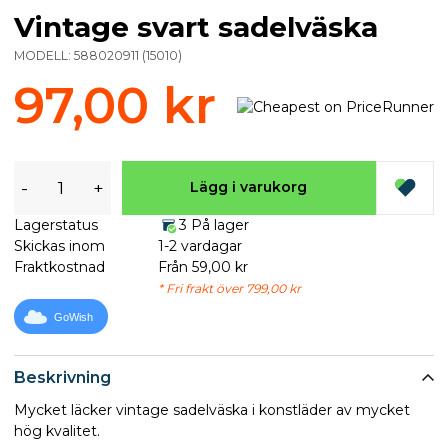
Vintage svart sadelväska
MODELL:
588020911
(
15010
)
97,00 kr
-
+
Lägg i varukorg
Lagerstatus
3 På lager
Skickas inom
1-2 vardagar
Fraktkostnad
Från 59,00 kr
* Fri frakt över 799,00 kr
GoWish
Beskrivning
Mycket läcker vintage sadelväska i konstläder av mycket
hög kvalitet.