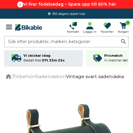
Vi firar födelsedag – Spara upp till 60% här
365 dagars öppet köp
0
Kontakt
Logga in
Favoriter
Korgen
Sök efter produkter, märken, kategorier
Vi skickar idag
Prismatch
Beställ före
07t 33m 24s
Vi matchar det läg
Tillbehör
Sadelväskor
Vintage svart sadelväska
Home