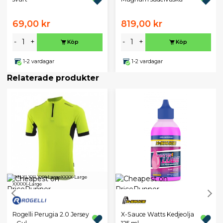
69,00 kr
819,00 kr
-
+
-
+
Köp
Köp
1-2 vardagar
1-2 vardagar
Relaterade produkter
S
M
L
XL
XXL
XXX-Large
XXXX-Large
XXXXX-Large
Rogelli Perugia 2.0 Jersey
X-Sauce Watts Kedjeolja