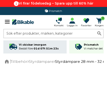
Vi firar födelsedag – Spara upp till 60% här
Prismatch
0
Kontakt
Logga in
Favoriter
Korgen
Sök efter produkter, märken, kategorier
Vi skickar imorgon
Prismatch
Beställ före
01d 07t 51m 23s
Vi matchar det läg
Tillbehör
Styrdämpare
Styrdämpare 28 mm - 32 
Home