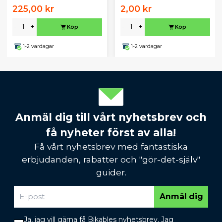
225,00 kr
2,00 kr
-
+
-
+
Köp
Köp
1-2 vardagar
1-2 vardagar
Anmäl dig till vårt nyhetsbrev och
få nyheter först av alla!
Få vårt nyhetsbrev med fantastiska
erbjudanden, rabatter och "gör-det-själv"
guider.
Anmäl dig
Ja, jag vill gärna få Bikables nyhetsbrev. Jag