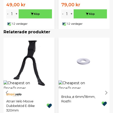
49,00 kr
79,00 kr
-
+
-
+
Köp
Köp
1-2 vardagar
1-2 vardagar
Relaterade produkter
Bricka, ø 6mm/18mm,
Atran Velo Moove
Rostfri
Dubbelstöd E-Bike
320mm