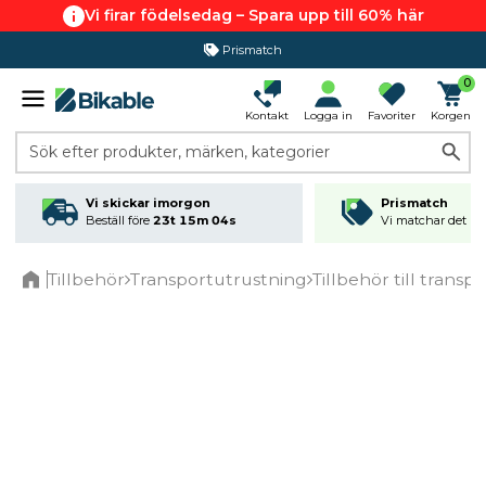
Vi firar födelsedag – Spara upp till 60% här
Prismatch
0
Kontakt
Logga in
Favoriter
Korgen
Sök efter produkter, märken, kategorier
Vi skickar imorgon
Prismatch
Beställ före
23t 15m 04s
Vi matchar det läg
Tillbehör
Transportutrustning
Tillbehör till transpo
Home