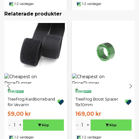
1-2 vardagar
1-2 vardagar
Relaterade produkter
TreeFrog Kardborreband
TreeFrog Boost Spacer
för Vevarm
15x10mm
59,00 kr
169,00 kr
-
+
-
+
Köp
Köp
1-2 vardagar
1-2 vardagar