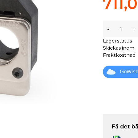
711,
-
+
Lagerstatus
Skickas inom
Fraktkostnad
GoWis
Få det bä