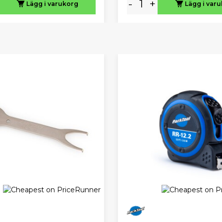
-
+
Lägg i varukorg
Lägg i var