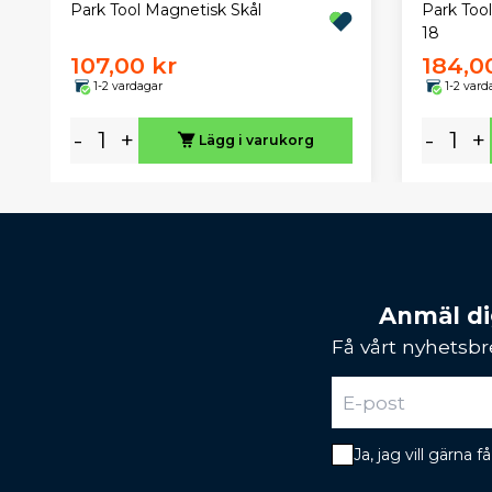
Park Tool Magnetisk Skål
Park Too
18
107,00 kr
184,0
1-2 vardagar
1-2 vard
-
+
-
+
Lägg i varukorg
Anmäl dig
Få vårt nyhetsbr
Ja, jag vill gärna