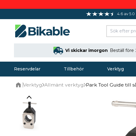
4.6 av 5.0
Vi skickar imorgon
Beställ före
Reservdelar
Tillbehör
Verktyg
Verktyg
Allmänt verktyg
Park Tool Guide till s
Home