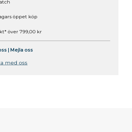
atch
agars öppet köp
akt* över 799,00 kr
oss
|
Mejla oss
ta med oss