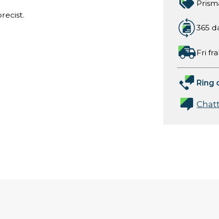
Prism
recist.
365 d
Fri fr
Ring 
Chat