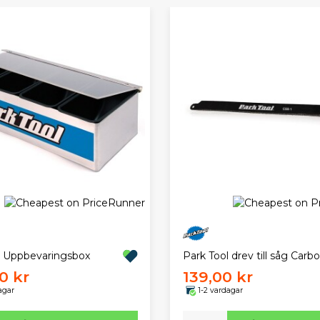
l Uppbevaringsbox
Park Tool drev till såg Carb
0 kr
139,00 kr
agar
1-2 vardagar