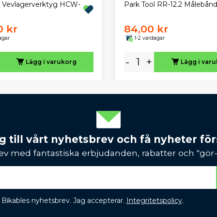
l Vevlagerverktyg HCW-
Park Tool RR-12.2 Målebån
0 kr
84,00 kr
agar
1-2 vardagar
-
+
Lägg i varukorg
Lägg i var
 till vårt nyhetsbrev och få nyheter förs
ev med fantastiska erbjudanden, rabatter och "gör-d
 få Bikables nyhetsbrev. Jag accepterar.
Integritetspolicy
.