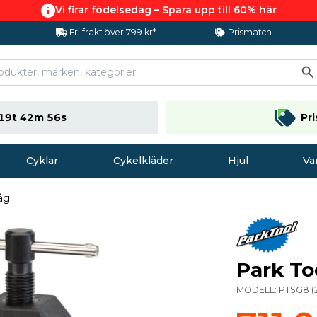
Vi firar födelsedag – Spara upp till 60% här
Fri frakt över 799 kr*
Prismatch
19t 42m 55s
Pr
Cyklar
Cykelkläder
Hjul
Va
åg
Park Too
MODELL:
PTSG8
(