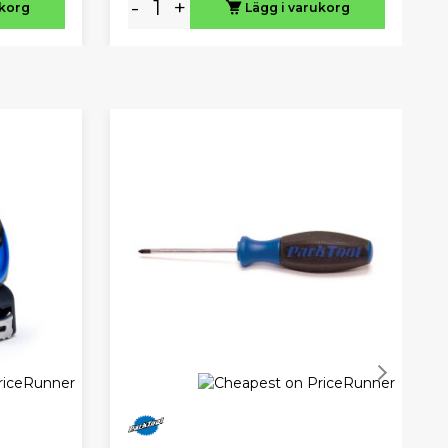
-
+
ukorg
Lägg i varukorg