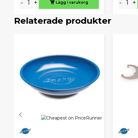
-
+
-
+
Lägg i varukorg
Relaterade produkter