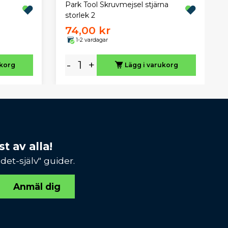
d
Park Tool Skruvmejsel stjärna
storlek 2
74,00 kr
1-2 vardagar
-
+
ukorg
Lägg i varukorg
t av alla!
et-själv" guider.
Anmäl dig