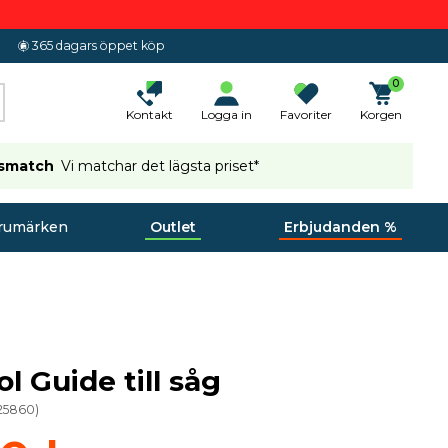
365 dagars öppet köp
0
Kontakt
Logga in
Favoriter
Korgen
ismatch
Vi matchar det lägsta priset*
rumärken
Outlet
Erbjudanden %
l Guide till såg
25860
)