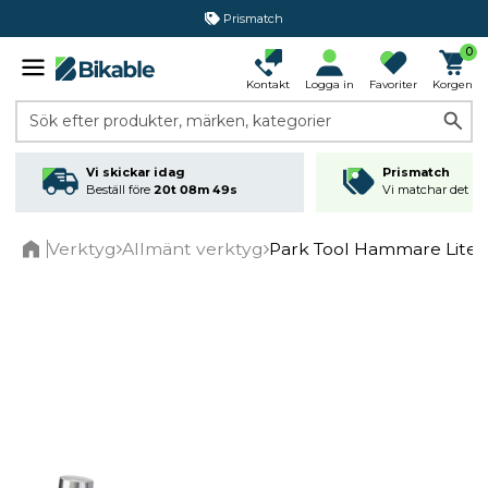
Prismatch
0
Kontakt
Logga in
Favoriter
Korgen
Sök efter produkter, märken, kategorier
Vi skickar idag
Prismatch
Beställ före
20t 08m 49s
Vi matchar det läg
Verktyg
Allmänt verktyg
Park Tool Hammare Liten (
Home