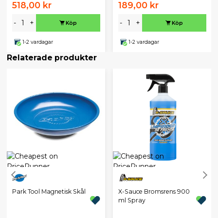
518,00 kr
189,00 kr
-
+
-
+
Köp
Köp
1-2 vardagar
1-2 vardagar
Relaterade produkter
Park Tool Magnetisk Skål
X-Sauce Bromsrens 900
ml Spray