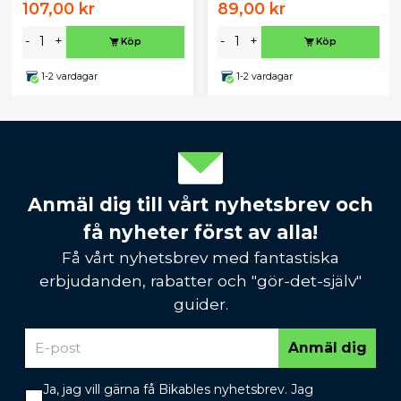
107,00 kr
89,00 kr
-
+
-
+
Köp
Köp
1-2 vardagar
1-2 vardagar
Anmäl dig till vårt nyhetsbrev och
få nyheter först av alla!
Få vårt nyhetsbrev med fantastiska
erbjudanden, rabatter och "gör-det-själv"
guider.
Anmäl dig
Ja, jag vill gärna få Bikables nyhetsbrev. Jag