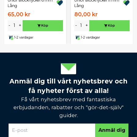
Unior Blocknyckel 6 mm
Unior Blocknyckel 11 mm
Lång
Lång
65,00 kr
80,00 kr
-
+
-
+
Köp
Köp
1-2 vardagar
1-2 vardagar
Anmäl dig till vårt nyhetsbrev och
få nyheter först av alla!
Få vårt nyhetsbrev med fantastiska
erbjudanden, rabatter och "gör-det-själv"
guider.
Anmäl dig