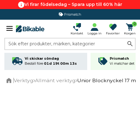
Vi firar födelsedag – Spara upp till 60% här
Prismatch
0
Kontakt
Logga in
Favoriter
Korgen
Sök efter produkter, märken, kategorier
Vi skickar söndag
Prismatch
Beställ före
01d 19t 00m 13s
Vi matchar det läg
Verktyg
Allmänt verktyg
Unior Blocknyckel 17 m
Home