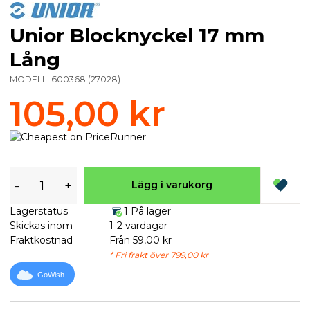
Unior Blocknyckel 17 mm
Lång
MODELL:
600368
(
27028
)
105,00 kr
-
+
Lägg i varukorg
Lagerstatus
1 På lager
Skickas inom
1-2 vardagar
Fraktkostnad
Från 59,00 kr
* Fri frakt över 799,00 kr
GoWish