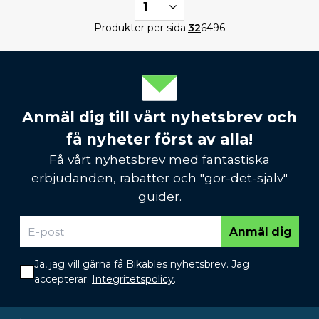
1
Produkter per sida:
32
64
96
Anmäl dig till vårt nyhetsbrev och
få nyheter först av alla!
Få vårt nyhetsbrev med fantastiska
erbjudanden, rabatter och "gör-det-själv"
guider.
Anmäl dig
Ja, jag vill gärna få Bikables nyhetsbrev. Jag
accepterar.
Integritetspolicy
.