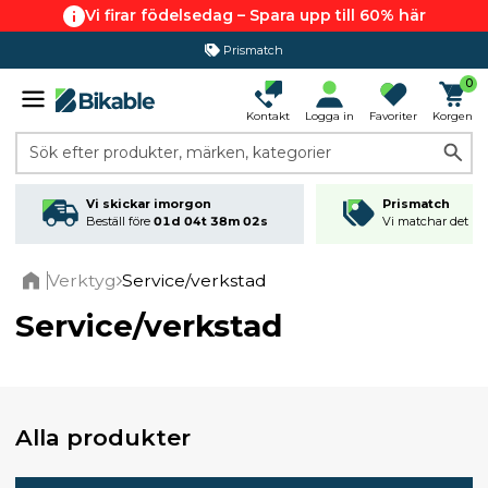
Vi firar födelsedag – Spara upp till 60% här
Prismatch
0
Kontakt
Logga in
Favoriter
Korgen
Sök efter produkter, märken, kategorier
Vi skickar imorgon
Prismatch
Beställ före
01d 04t 38m 02s
Vi matchar det läg
Verktyg
Service/verkstad
Home
Service/verkstad
Alla produkter