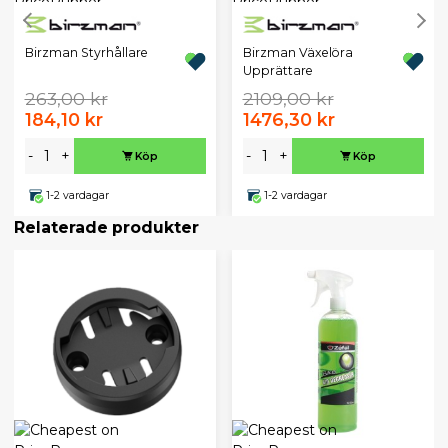
Birzman Styrhållare
Birzman Växelöra
Upprättare
263,00 kr
2109,00 kr
184,10 kr
1476,30 kr
-
+
-
+
Köp
Köp
1-2 vardagar
1-2 vardagar
Relaterade produkter