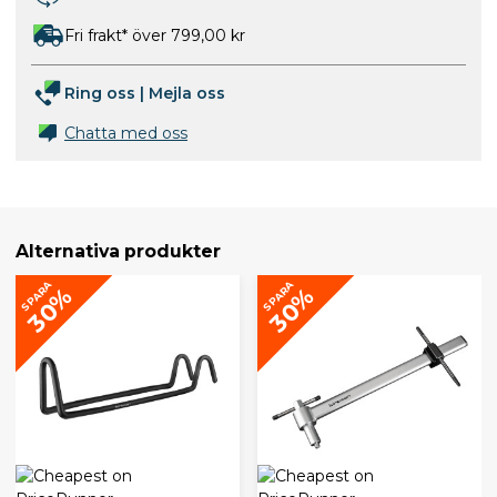
Fri frakt* över 799,00 kr
Ring oss
|
Mejla oss
Chatta med oss
Alternativa produkter
SPARA
SPARA
30%
30%