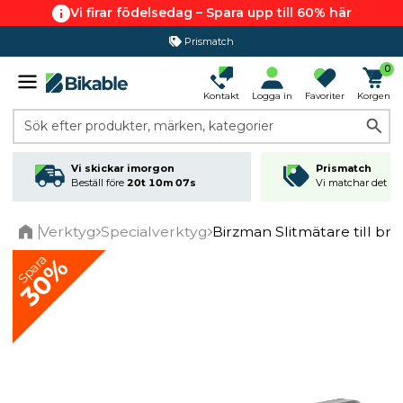
Vi firar födelsedag – Spara upp till 60% här
Prismatch
0
Kontakt
Logga in
Favoriter
Korgen
Sök efter produkter, märken, kategorier
Vi skickar imorgon
Prismatch
Beställ före
20t 10m 07s
Vi matchar det läg
Verktyg
Specialverktyg
Birzman Slitmätare till br
Home
Spara
30%