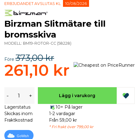
ERBJUDANDET AVSLUTAS KL
10/08/2026
Birzman Slitmätare till
bromsskiva
MODELL:
BM19-ROTOR-CC
(
58228
)
373,00 kr
Före
261,10 kr
-
+
Lägg i varukorg
Lagerstatus
10+ På lager
Skickas inom
1-2 vardagar
Fraktkostnad
Från 59,00 kr
* Fri frakt över 799,00 kr
GoWish