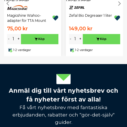
Magicshine Wahoo-
Zefal Bio Degreaser 1 liter
adapter för TTA Mount
75,00 kr
149,00 kr
-
+
-
+
Köp
Köp
1-2 vardagar
1-2 vardagar
Anmäl dig till vårt nyhetsbrev och
få nyheter först av alla!
Få vårt nyhetsbrev med fantastiska
erbjudanden, rabatter och "gör-det-själv"
guider.