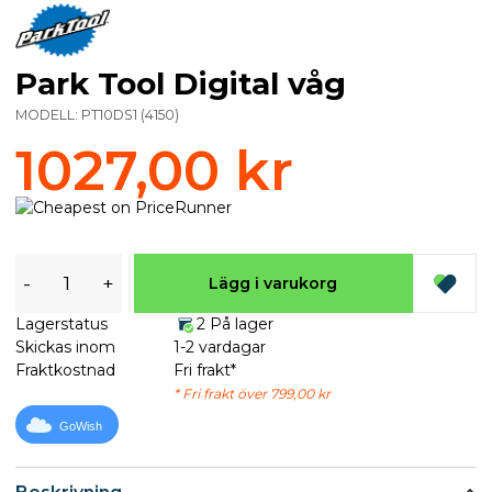
Park Tool Digital våg
MODELL:
PT10DS1
(
4150
)
1027,00 kr
-
+
Lägg i varukorg
Lagerstatus
2 På lager
Skickas inom
1-2 vardagar
Fraktkostnad
Fri frakt*
* Fri frakt över 799,00 kr
GoWish