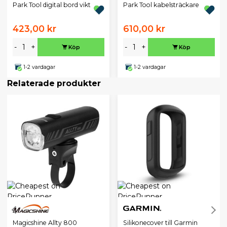
Park Tool digital bord vikt
Park Tool kabelsträckare
423,00 kr
610,00 kr
-
+
-
+
Köp
Köp
1-2 vardagar
1-2 vardagar
Relaterade produkter
Magicshine Allty 800
Silikonecover till Garmin