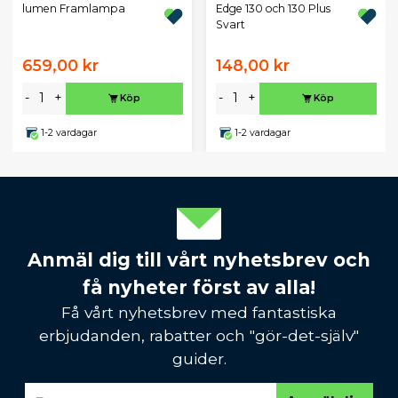
lumen Framlampa
Edge 130 och 130 Plus
Svart
659,00 kr
148,00 kr
-
+
-
+
Köp
Köp
1-2 vardagar
1-2 vardagar
Anmäl dig till vårt nyhetsbrev och
få nyheter först av alla!
Få vårt nyhetsbrev med fantastiska
erbjudanden, rabatter och "gör-det-själv"
guider.