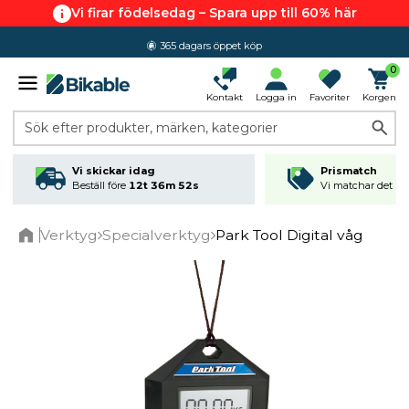
Vi firar födelsedag – Spara upp till 60% här
365 dagars öppet köp
0
Kontakt
Logga in
Favoriter
Korgen
Sök efter produkter, märken, kategorier
Vi skickar idag
Prismatch
Beställ före
12t 36m 52s
Vi matchar det läg
Verktyg
Specialverktyg
Park Tool Digital våg
Home