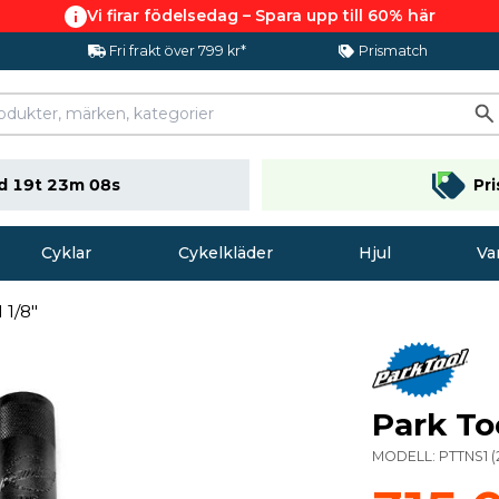
Vi firar födelsedag – Spara upp till 60% här
Fri frakt över 799 kr*
Prismatch
d 19t 23m 07s
Pr
Cyklar
Cykelkläder
Hjul
Va
 1/8"
Park Too
MODELL:
PTTNS1
(