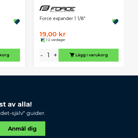
Force expander 1 1/8"
19,00 kr
1-2 vardagar
-
+
ukorg
Lägg i varukorg
t av alla!
et-själv" guider.
Anmäl dig