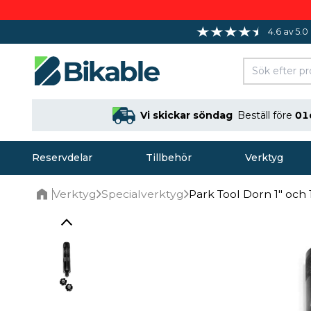
4.6 av 5.0
Vi skickar söndag
Beställ före
01
Reservdelar
Tillbehör
Verktyg
Verktyg
Specialverktyg
Park Tool Dorn 1" och 1
Home