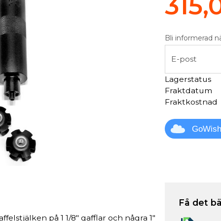
315,
Bli informerad n
E-post
Lagerstatus
Fraktdatum
Fraktkostnad
GoWis
Få det bä
felstjälken på 1 1/8" gafflar och några 1"