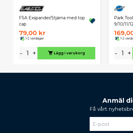
Park Tool
FSA Exspander/Stjärna med top
9/10/11/1
cap
79,00 kr
169,0
1-2 vardagar
1-2 vard
-
+
-
+
Lägg i varukorg
Anmäl dig
Få vårt nyhetsbr