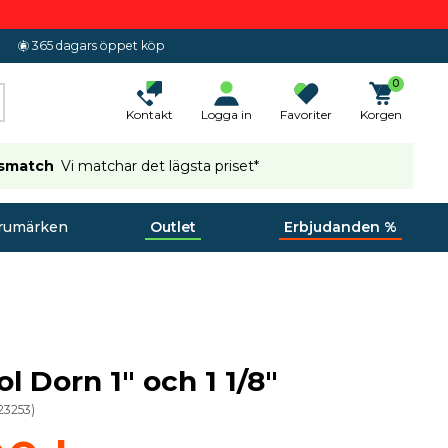
365 dagars öppet köp
0
Kontakt
Logga in
Favoriter
Korgen
ismatch
Vi matchar det lägsta priset*
rumärken
Outlet
Erbjudanden %
l Dorn 1" och 1 1/8"
23253
)