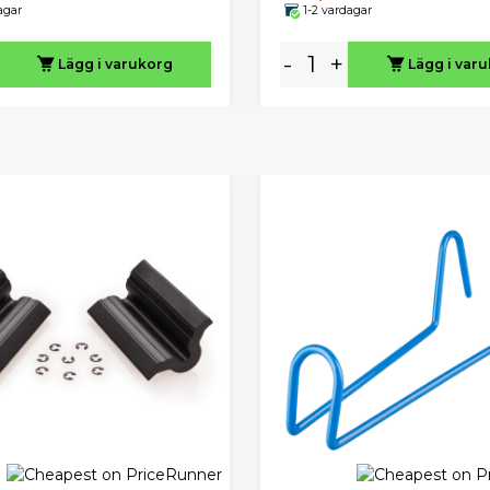
agar
1-2 vardagar
-
+
Lägg i varukorg
Lägg i var