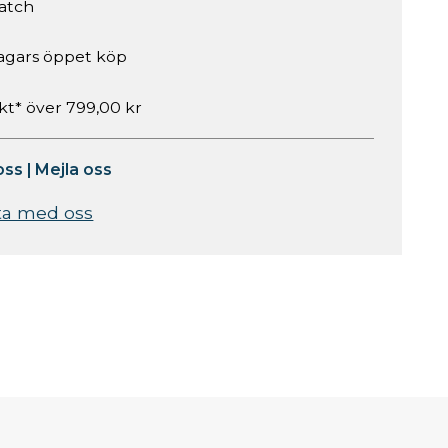
atch
agars öppet köp
akt* över 799,00 kr
oss
|
Mejla oss
ta med oss