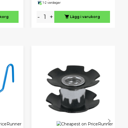
1-2 vardagar
-
+
ukorg
Lägg i varukorg