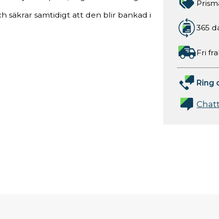
Prism
h säkrar samtidigt att den blir bankad i
365 d
Fri fr
Ring 
Chat