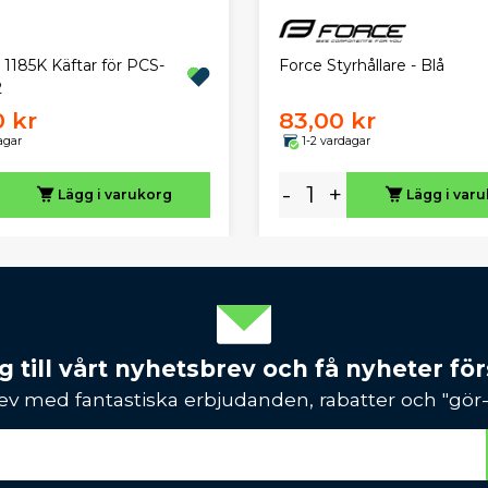
 1185K Käftar för PCS-
Force Styrhållare - Blå
2
0 kr
83,00 kr
agar
1-2 vardagar
-
+
Lägg i varukorg
Lägg i var
 till vårt nyhetsbrev och få nyheter förs
ev med fantastiska erbjudanden, rabatter och "gör-d