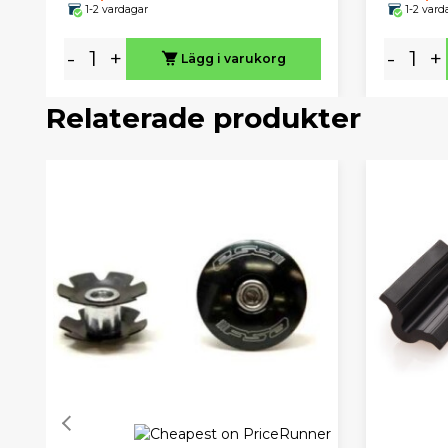
1-2 vardagar
1-2 vard
-
+
-
+
Lägg i varukorg
Relaterade produkter