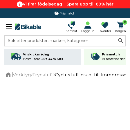
Vi firar födelsedag – Spara upp till 60% här
Prismatch
0
Kontakt
Logga in
Favoriter
Korgen
Sök efter produkter, märken, kategorier
Vi skickar idag
Prismatch
Beställ före
15t 34m 58s
Vi matchar det läg
Verktyg
Tryckluft
Cyclus luft pistol till kompressor
Home