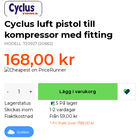
Cyclus luft pistol till
kompressor med fitting
MODELL:
720927
(
20662
)
168,00 kr
-
+
Lägg i varukorg
Lagerstatus
5 På lager
Skickas inom
1-2 vardagar
Fraktkostnad
Från 59,00 kr
* Fri frakt över 799,00 kr
GoWish