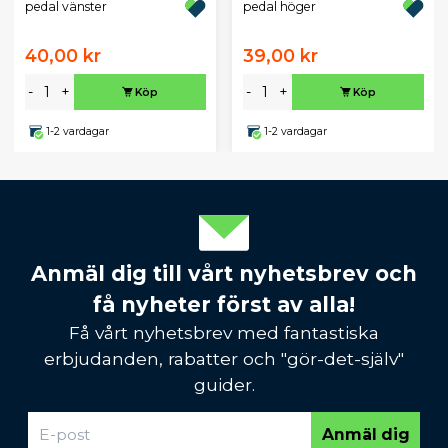
pedal vänster
pedal höger
40,00 kr
39,00 kr
-
+
-
+
Köp
Köp
1-2 vardagar
1-2 vardagar
Anmäl dig till vårt nyhetsbrev och
få nyheter först av alla!
Få vårt nyhetsbrev med fantastiska
erbjudanden, rabatter och "gör-det-själv"
guider.
Anmäl dig