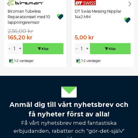
Birzman Tubeless
DT Swiss Messing Nipplar
Reparationsset med 10
14x2 MM
lappningsremsor
236,00 kr
165,20 kr
5,00 kr
-
+
-
+
Köp
Köp
1-2 vardagar
1-2 vardagar
Anmäl dig till vårt nyhetsbrev och
få nyheter först av alla!
Få vårt nyhetsbrev med fantastiska
erbjudanden, rabatter och "gör-det-själv"