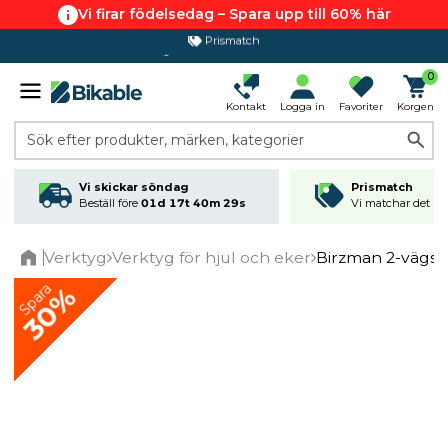
Vi firar födelsedag – Spara upp till 60% här
Prismatch
365 dagars öppet köp
0
Kontakt
Logga in
Favoriter
Korgen
Sök efter produkter, märken, kategorier
Vi skickar söndag
Prismatch
Beställ före
01d 17t 40m 29s
Vi matchar det läg
Verktyg
Verktyg för hjul och eker
Birzman 2-vägs 
Home
Spara
30%