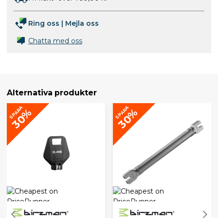
Ring oss
|
Mejla oss
Chatta med oss
Alternativa produkter
SPARA
SPARA
30%
30%