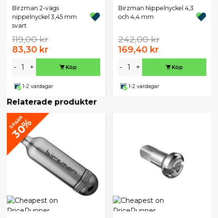
Birzman 2-vägs
Birzman Nippelnyckel 4,3
nippelnyckel 3,45 mm
och 4,4 mm
svart
119,00 kr
242,00 kr
83,30 kr
169,40 kr
-
+
-
+
Köp
Köp
1-2 vardagar
1-2 vardagar
Relaterade produkter
SPARA
30%