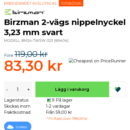
ERBJUDANDET AVSLUTAS KL
10/08/2026
Birzman 2-vägs nippelnyckel
3,23 mm svart
MODELL:
BM24-TWSW-323
(
89404
)
119,00 kr
Före
83,30 kr
-
+
Lägg i varukorg
Lagerstatus
9 På lager
Skickas inom
1-2 vardagar
Fraktkostnad
Från 59,00 kr
* Fri frakt över 799,00 kr
GoWish