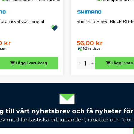
bromsvätska mineral
Shimano Bleed Block BR-
0 kr
56,00 kr
agar
1-2 vardagar
-
+
Lägg i varukorg
Lägg i var
 till vårt nyhetsbrev och få nyheter förs
ev med fantastiska erbjudanden, rabatter och "gör-d