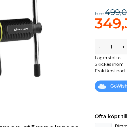
499,0
Före
349,
-
+
Lagerstatus
Skickas inom
Fraktkostnad
GoWis
Ofta köpt t
Birzm