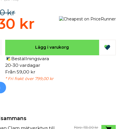
0 kr
30 kr
Lägg i varukorg
Beställningsvara
20-30 vardagar
Från 59,00 kr
* Fri frakt över 799,00 kr
h
illsammans
an Clam mätverktyg till
Före: 113,00 kr