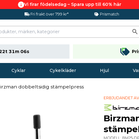
Vi firar födelsedag – Spara upp till 60% här
Fri frakt över 799 kr*
Prismatch
22t 31m 05s
Pr
Cyklar
Cykelkläder
Hjul
Va
irzman dobbeltsidig stämpelpress
ERBJUDANDET AV
Birzman
stämpe
MODELL:
BM25-D