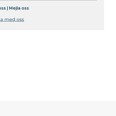
oss
|
Mejla oss
ta med oss