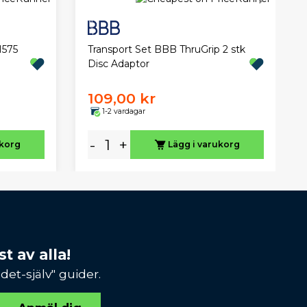
Transport Set BBB ThruGrip 2 stk
M575
Disc Adaptor
109,00 kr
1-2 vardagar
-
+
ukorg
Lägg i varukorg
t av alla!
et-själv" guider.