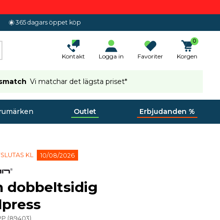
365 dagars öppet köp
0
Kontakt
Logga in
Favoriter
Korgen
ismatch
Vi matchar det lägsta priset*
rumärken
Outlet
Erbjudanden %
SLUTAS KL
10/08/2026
 dobbeltsidig
lpress
PP
(
89403
)