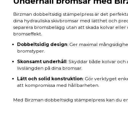
Underhåll bromsar med Bi
Birzman dobbeltsidig stämpelpress är det perfekta
dina hydrauliska skivbromsar med lätthet och preci
separera bromsbelägg utan att skada kolvar eller o
bromseffekt.
Dobbeltsidig design
: Ger maximal mångsidighet,
bromstyper.
Skonsamt underhåll
: Skyddar både kolvar och 
livslängden på dina bromsar.
Lätt och solid konstruktion
: Gör verktyget enke
att kompromissa med hållbarheten.
Med Birzman dobbeltsidig stämpelpress kan du enk