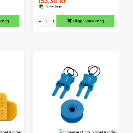
153,30 kr
1-2 vardagar
-
+
ukorg
Lägg i varukorg