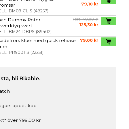
79,10 kr
bromsar
LL:
BM09-CL-S
(
48257
)
man Dummy Rotor
Före: 179,00 kr
125,30 kr
sverktyg svart
LL:
BM24-DBPS
(
89402
)
adelrörs kloss med quick release
79,00 kr
 mm
LL:
PR900113
(
22251
)
sta, bli Bikable.
atch
agars öppet köp
akt* över 799,00 kr