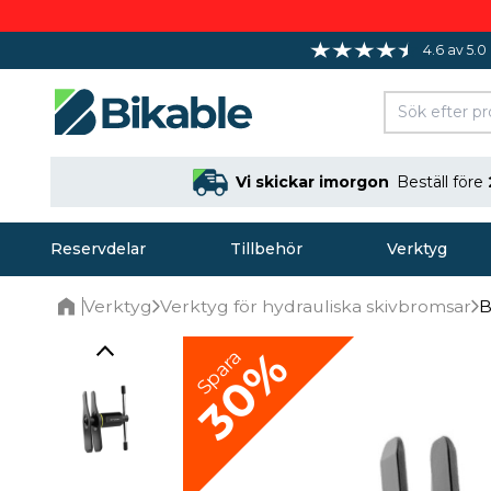
4.6 av 5.0
Vi skickar imorgon
Beställ före
Reservdelar
Tillbehör
Verktyg
Verktyg
Verktyg för hydrauliska skivbromsar
B
Home
30%
Spara