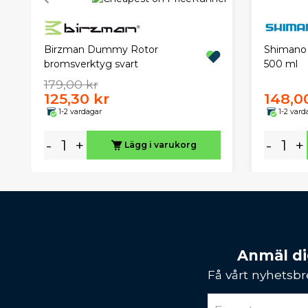
Birzman Dummy Rotor
Shimano 
bromsverktyg svart
500 ml
179,00 kr
125,30 kr
148,0
1-2 vardagar
1-2 vard
-
+
-
+
Lägg i varukorg
Anmäl dig
Få vårt nyhetsbr