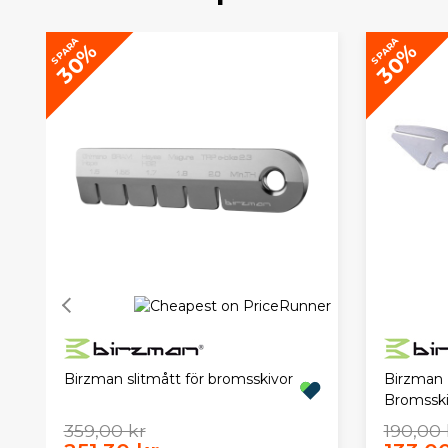
SPARA
SPARA
30%
30%
Birzman slitmått för bromsskivor
Birzman U
Bromsski
359,00 kr
190,00 