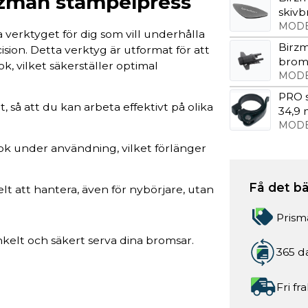
rzman stämpelpress
skiv
MODE
 verktyget för dig som vill underhålla
Birz
sion. Detta verktyg är utformat för att
brom
k, vilket säkerställer optimal
MODE
PRO s
 så att du kan arbeta effektivt på olika
34,9
MODE
ok under användning, vilket förlänger
Få det bä
lt att hantera, även för nybörjare, utan
Prism
elt och säkert serva dina bromsar.
365 d
Fri fr