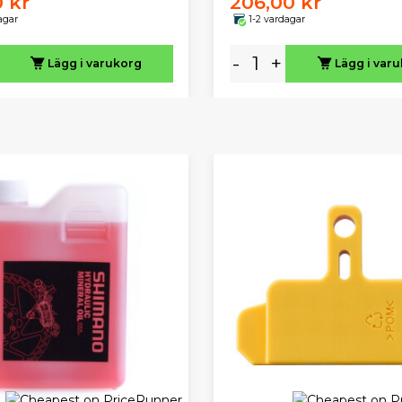
0 kr
206,00 kr
agar
1-2 vardagar
-
+
Lägg i varukorg
Lägg i var