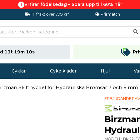
Vi firar födelsedag – Spara upp till 60% här
Fri frakt över 799 kr*
Prismatch
d 13t 19m 09s
Pr
Cyklar
Cykelkläder
Hjul
Va
irzman Skiftnyckel för Hydrauliska Bromsar 7 och 8 mm
ERBJUDANDET AV
Birzman
Hydraul
MODELL:
BM22-F