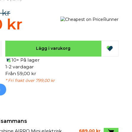
 kr
0 kr
Lägg i varukorg
10+ På lager
1-2 vardagar
Från 59,00 kr
* Fri frakt över 799,00 kr
h
illsammans
shine AIRRO Mini elektrisk
689,00 kr