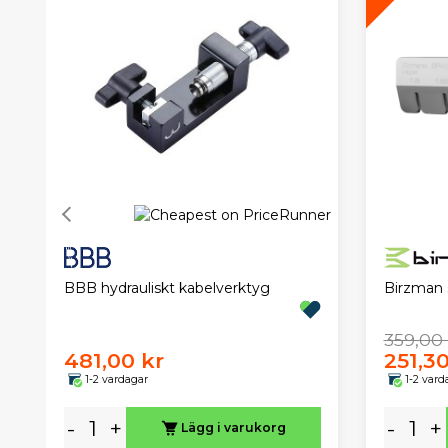
BBB hydrauliskt kabelverktyg
Birzman s
359,00 
481,00 kr
251,30
1-2 vardagar
1-2 vard
-
+
-
+
Lägg i varukorg