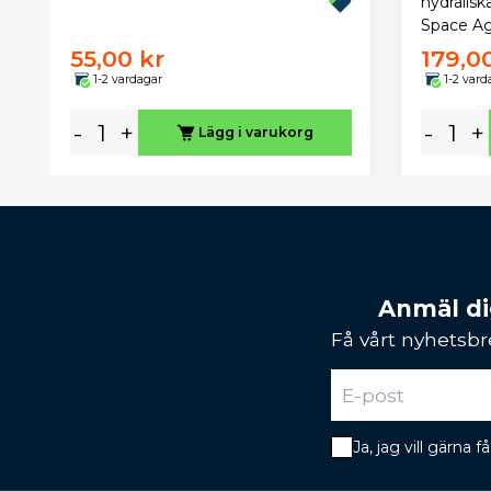
hydralisk
Space Ag
55,00 kr
179,0
1-2 vardagar
1-2 vard
-
+
-
+
Lägg i varukorg
Anmäl dig
Få vårt nyhetsbr
Ja, jag vill gärna