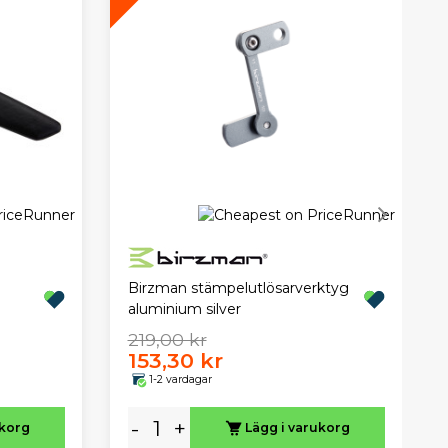
Birzman stämpelutlösarverktyg
aluminium silver
219,00 kr
153,30 kr
1-2 vardagar
-
+
ukorg
Lägg i varukorg