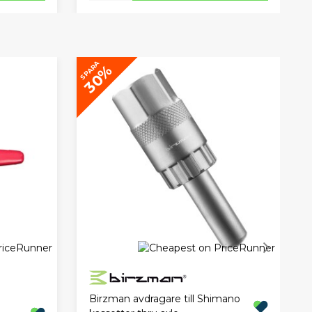
SPARA
30%
Birzman avdragare till Shimano