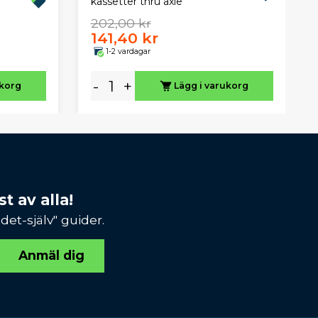
kassetter thru axle
202,00 kr
141,40 kr
1-2 vardagar
-
+
ukorg
Lägg i varukorg
t av alla!
et-själv" guider.
Anmäl dig