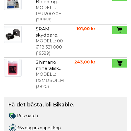
Bleeding
Kit
MODELL:
PAU20070E
(
28858
)
SRAM
101,00 kr
skyddare
till kolfiber
MODELL:
00
pedalarm
6118 321 000
(
19589
)
Shimano
243,00 kr
mineralisk
bromsvätsk
MODELL:
a
RSMDBOILM
(
3820
)
Få det bästa, bli Bikable.
Prismatch
365 dagars öppet köp