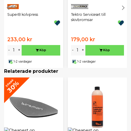
SuperB kolvpress
Tektro Serviceset till
skivbromsar
233,00 kr
179,00 kr
-
+
-
+
Köp
Köp
1-2 vardagar
1-2 vardagar
Relaterade produkter
SPARA
30%