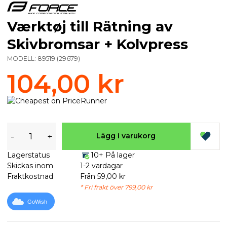
Værktøj till Rätning av
Skivbromsar + Kolvpress
MODELL:
89519
(
29679
)
104,00 kr
-
+
Lägg i varukorg
Lagerstatus
10+ På lager
Skickas inom
1-2 vardagar
Fraktkostnad
Från 59,00 kr
* Fri frakt över 799,00 kr
GoWish