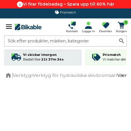
Vi firar födelsedag – Spara upp till 60% här
Prismatch
365 dagars öppet köp
0
Kontakt
Logga in
Favoriter
Korgen
Sök efter produkter, märken, kategorier
Vi skickar imorgon
Prismatch
Beställ före
21t 37m 34s
Vi matchar det läg
Verktyg
Verktyg för hydrauliska skivbromsar
Værkt
Home