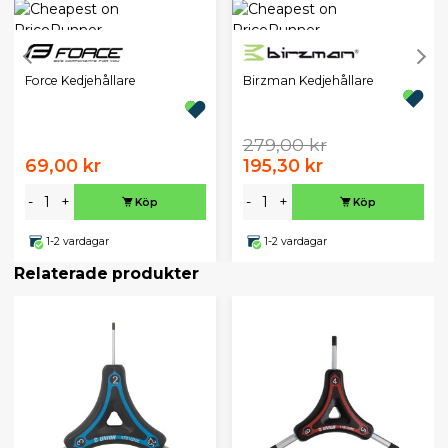
Birzman Kedjehållare
Force Kedjehållare
279,00 kr
69,00 kr
195,30 kr
-
+
-
+
Köp
Köp
1-2 vardagar
1-2 vardagar
Relaterade produkter