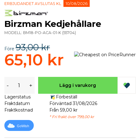
ERBJUDANDET AVSLUTAS KL
10/08/2026
Birzman Kedjehållare
MODELL:
BM18-PO-ACA-01-K
(
55704
)
93,00 kr
Före
65,10 kr
-
+
Lägg i varukorg
Lagerstatus
Förbeställ
Fraktdatum
Förväntad 31/08/2026
Fraktkostnad
Från 59,00 kr
* Fri frakt över 799,00 kr
GoWish