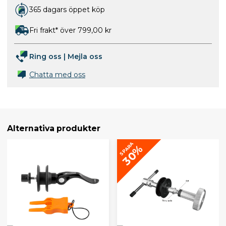
365 dagars öppet köp
Fri frakt* över 799,00 kr
Ring oss
|
Mejla oss
Chatta med oss
Alternativa produkter
SPARA
30%