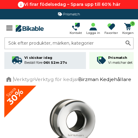
Vi firar födelsedag – Spara upp till 60% här
Prismatch
0
Kontakt
Logga in
Favoriter
Korgen
Sök efter produkter, märken, kategorier
Vi skickar idag
Prismatch
Beställ före
06t 52m 27s
Vi matchar det läg
Verktyg
Verktyg för kedja
Birzman Kedjehållare
Home
Spara
30%