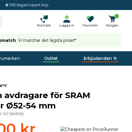
365 dagars öppet köp
0
Kontakt
Logga in
Favoriter
Korgen
ismatch
Vi matchar det lägsta priset*
rumärken
Outlet
Erbjudanden %
 avdragare för SRAM
er Ø52-54 mm
-T47
(
89398
)
00 kr