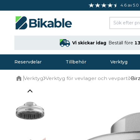
4.6 av 5.0
Vi skickar idag
Beställ före
13
Reservdelar
Tillbehör
Verktyg
Verktyg
Verktyg för vevlager och vevparti
Bir
Home