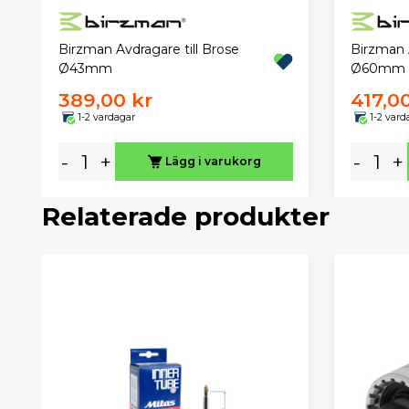
Birzman Avdragare till Brose
Birzman 
Ø43mm
Ø60mm
389,00 kr
417,0
1-2 vardagar
1-2 vard
-
+
-
+
Lägg i varukorg
Relaterade produkter