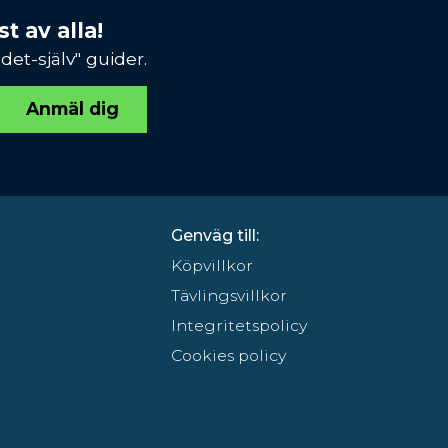
t av alla!
et-själv" guider.
Anmäl dig
Genväg till:
Köpvillkor
Tävlingsvillkor
Integritetspolicy
Cookies policy