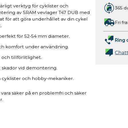
ligt verktyg för cyklister och
365 d
ontering av SRAM vevlager T47 DUB med
t för att göra underhållet av din cykel
Fri fr
.
 perfekt för 52-54 mm diameter.
Ring 
och komfort under användning.
Chat
och tillförlitlighet.
t skador vid demontering.
na cyklister och hobby-mekaniker.
vara säker på en problemfri och säker
r.