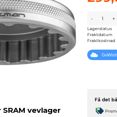
-
+
Lagerstatus
Fraktdatum
Fraktkostnad
GoWis
Få det bä
ör SRAM vevlager
Prism