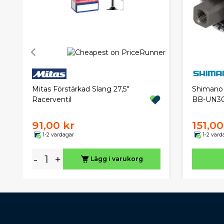
Mitas Förstärkad Slang 27,5"
Shimano 
Racerventil
BB-UN3
91,00 kr
151,00
1-2 vardagar
1-2 vard
-
+
Lägg i varukorg