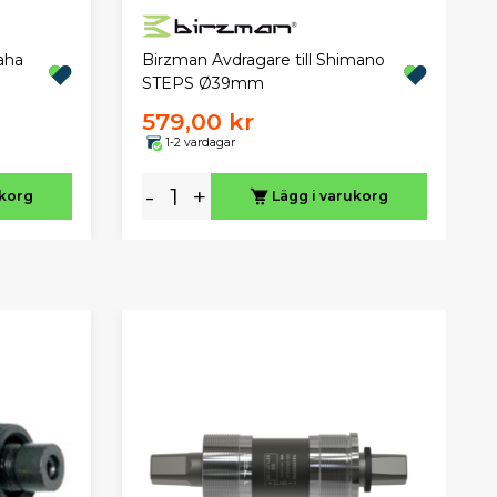
aha
Birzman Avdragare till Shimano
STEPS Ø39mm
579,00 kr
1-2 vardagar
-
+
ukorg
Lägg i varukorg