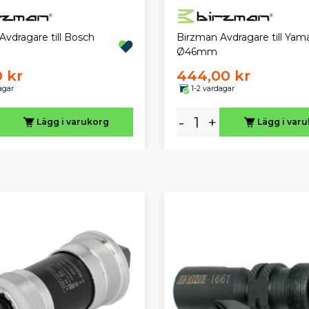
Avdragare till Bosch
Birzman Avdragare till Yam
Ø46mm
0 kr
444,00 kr
agar
1-2 vardagar
-
+
Lägg i varukorg
Lägg i var