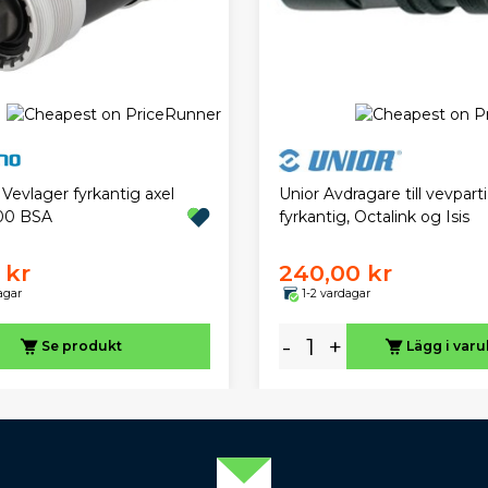
Vevlager fyrkantig axel
Unior Avdragare till vevparti
00 BSA
fyrkantig, Octalink og Isis
 kr
240,00 kr
agar
1-2 vardagar
-
+
Se produkt
Lägg i var