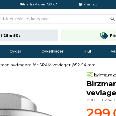
Fri frakt över 799 kr*
Prismatch
t 25m 50s
Pr
Cyklar
Cykelkläder
Hjul
Va
zman avdragare för SRAM vevlager Ø52-54 mm
Birzman
vevlag
MODELL:
BM24-BB
299,