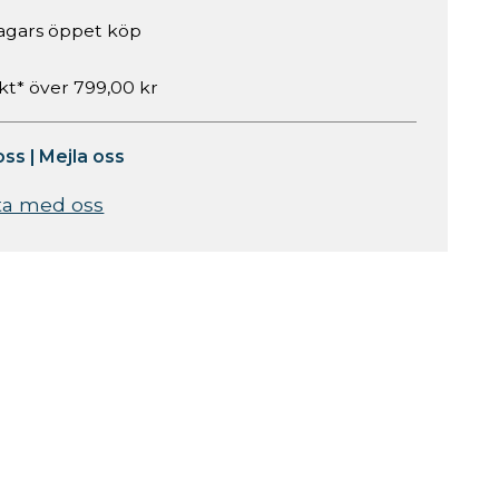
agars öppet köp
akt* över 799,00 kr
oss
|
Mejla oss
ta med oss