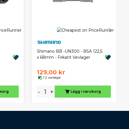
Shimano BB -UN300 - BSA 122,5
x 68mm - Firkant Vevlager
129,00 kr
1-2 vardagar
-
+
ukorg
Lägg i varukorg