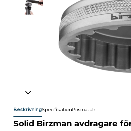
Beskrivning
Specifikation
Prismatch
Solid Birzman avdragare f