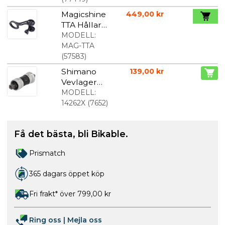
Magicshine
449,00 kr
TTA Hållare
till Lampa
MODELL:
och Dator
MAG-TTA
(
57583
)
Shimano
139,00 kr
Vevlager
fyrkantig
MODELL:
axel BB-
14262X
(
7652
)
UN300 BSA
Få det bästa, bli Bikable.
Prismatch
365 dagars öppet köp
Fri frakt* över 799,00 kr
Ring oss
|
Mejla oss