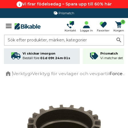
Vi firar födelsedag – Spara upp till 60% här
Prismatch
0
Kontakt
Logga in
Favoriter
Korgen
Sök efter produkter, märken, kategorier
Vi skickar imorgon
Prismatch
Beställ före
01d 09t 24m 00s
Vi matchar det läg
Verktyg
Verktyg för vevlager och vevparti
Force A
Home