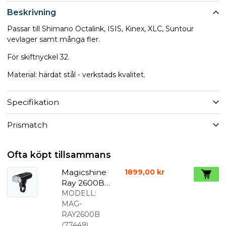
Beskrivning
Passar till Shimano Octalink, ISIS, Kinex, XLC, Suntour
vevlager samt många fler.
För skiftnyckel 32.
Material: härdat stål - verkstads kvalitet.
Specifikation
Prismatch
Ofta köpt tillsammans
Magicshine
1899,00 kr
Ray 2600B
Lumen
MODELL:
Framljus
MAG-
RAY2600B
(
77449
)