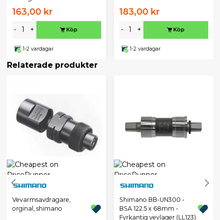
163,00 kr
183,00 kr
-
+
-
+
Köp
Köp
1-2 vardagar
1-2 vardagar
Relaterade produkter
Vevarmsavdragare,
Shimano BB-UN300 -
orginal, shimano
BSA 122.5 x 68mm -
Fyrkantig vevlager (LL123)