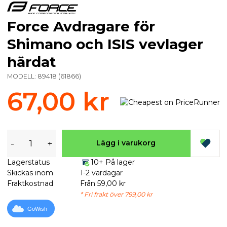
Force Avdragare för
Shimano och ISIS vevlager
härdat
MODELL:
89418
(
61866
)
67,00 kr
-
+
Lägg i varukorg
Lagerstatus
10+ På lager
Skickas inom
1-2 vardagar
Fraktkostnad
Från 59,00 kr
* Fri frakt över 799,00 kr
GoWish