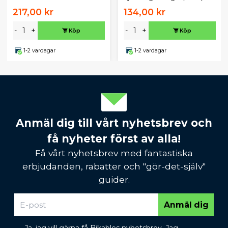
217,00 kr
134,00 kr
-
+
-
+
Köp
Köp
1-2 vardagar
1-2 vardagar
Anmäl dig till vårt nyhetsbrev och
få nyheter först av alla!
Få vårt nyhetsbrev med fantastiska
erbjudanden, rabatter och "gör-det-själv"
guider.
Anmäl dig