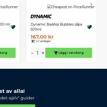
400 ml
Dynamic BadAss Bubbles såpa
500ml
167,00 kr
1-2 vardagar
-
+
ukorg
Lägg i varukorg
t av alla!
et-själv" guider.