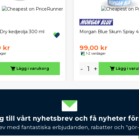
Dry kedjeolja 300 ml
Morgan Blue Skum Spray 
 kr
99,00 kr
agar
1-2 vardagar
-
+
Lägg i varukorg
Lägg i var
 till vårt nyhetsbrev och få nyheter förs
ev med fantastiska erbjudanden, rabatter och "gör-d