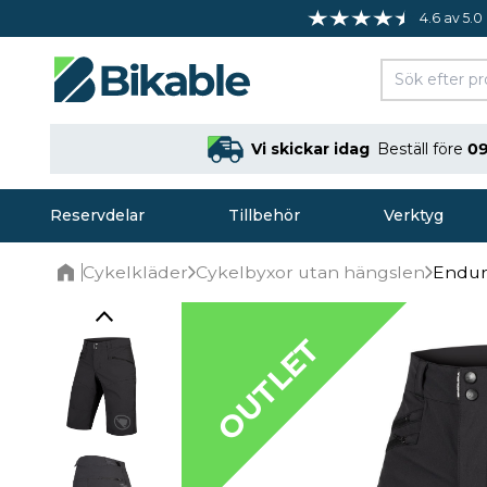
4.6 av 5.0
Vi skickar idag
Beställ före
09
Reservdelar
Tillbehör
Verktyg
Cykelkläder
Cykelbyxor utan hängslen
Endura
Home
OUTLET