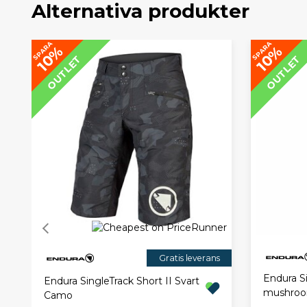
Alternativa produkter
SPARA
SPARA
10%
10%
OUTLET
OUTLET
Gratis leverans
Endura Si
Endura SingleTrack Short II Svart
mushroo
Camo