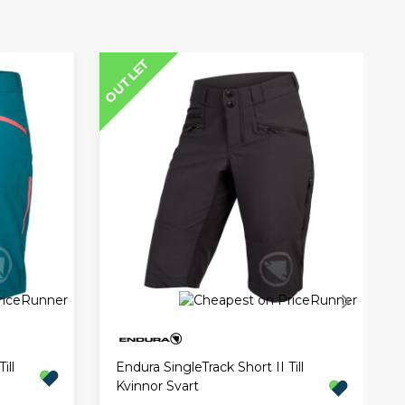
SP
OUTLET
ill
Endura SingleTrack Short II Till
Kvinnor Svart