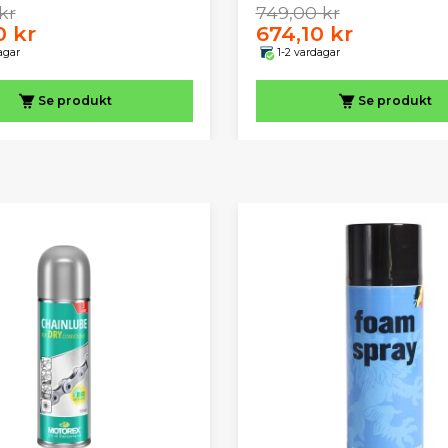
kr
749,00 kr
0 kr
674,10 kr
agar
1-2 vardagar
Se produkt
Se produkt