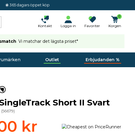
365 dagars öppet köp
0
Kontakt
Logga in
Favoriter
Korgen
ismatch
Vi matchar det lägsta priset*
rumärken
Outlet
Erbjudanden %
SingleTrack Short II Svart
K
(
56679
)
00 kr