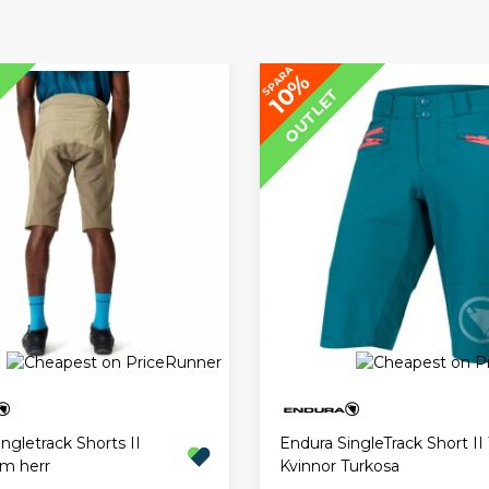
SPARA
10%
OUTLET
ngletrack Shorts II
Endura SingleTrack Short II T
m herr
Kvinnor Turkosa