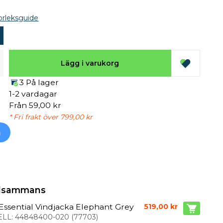
orleksguide
Lägg i varukorg
3 På lager
1-2 vardagar
Från 59,00 kr
* Fri frakt över 799,00 kr
h
illsammans
ssential Vindjacka Elephant Grey
519,00 kr
LL:
44848400-020
(
77703
)