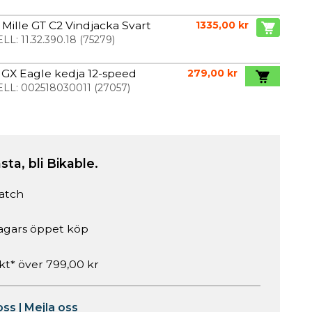
 Mille GT C2 Vindjacka Svart
1335,00 kr
LL:
11.32.390.18
(
75279
)
GX Eagle kedja 12-speed
279,00 kr
LL:
002518030011
(
27057
)
sta, bli Bikable.
atch
agars öppet köp
akt* över 799,00 kr
oss
|
Mejla oss