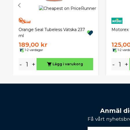
Orange Seal Tubeless Vätska 237
Motorex 
ml
189,00 kr
125,00
1-2 vardagar
1-2 vard
-
+
-
+
Lägg i varukorg
Anmäl dig
Få vårt nyhetsbr