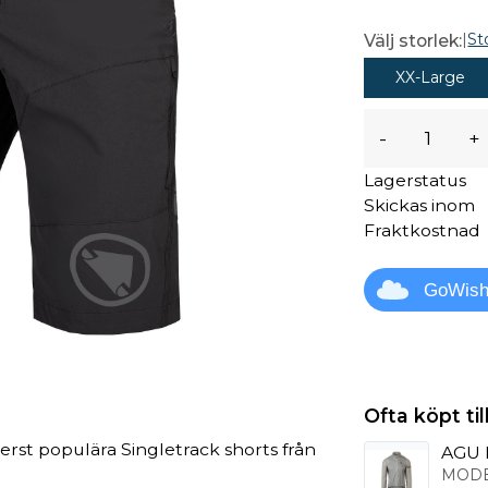
|
St
Välj storlek:
XX-Large
-
+
Lagerstatus
Skickas inom
Fraktkostnad
GoWis
Ofta köpt t
erst populära Singletrack shorts från
AGU E
MODE