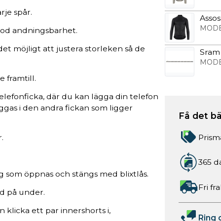
rje spår.
Assos
MODE
 god andningsbarhet.
et möjligt att justera storleken så de
Sram 
MODE
 framtill.
elefonficka, där du kan lägga din telefon
ggas i den andra fickan som ligger
Få det bä
Prism
.
365 d
ng som öppnas och stängs med blixtlås.
Fri fr
dd på under.
 klicka ett par innershorts i,
Ring 