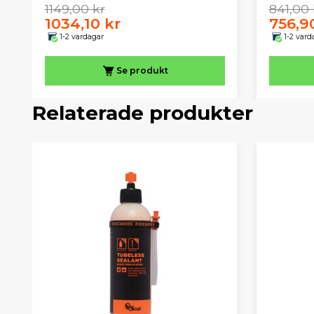
1149,00 kr
841,00 
1034,10 kr
756,9
1-2 vardagar
1-2 vard
Se produkt
Relaterade produkter