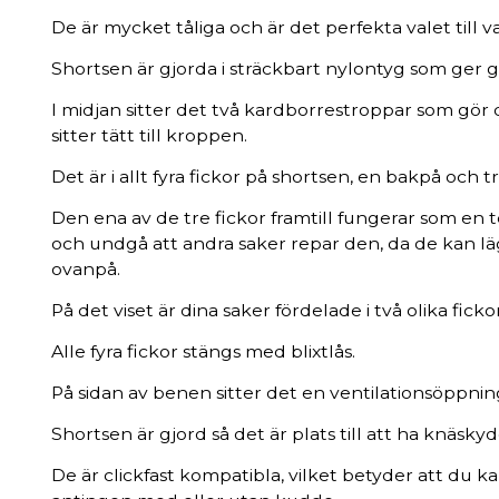
De är mycket tåliga och är det perfekta valet till va
Shortsen är gjorda i sträckbart nylontyg som ger
I midjan sitter det två kardborrestroppar som gör d
sitter tätt till kroppen.
Det är i allt fyra fickor på shortsen, en bakpå och tre
Den ena av de tre fickor framtill fungerar som en t
och undgå att andra saker repar den, da de kan lä
ovanpå.
På det viset är dina saker fördelade i två olika fickor
Alle fyra fickor stängs med blixtlås.
På sidan av benen sitter det en ventilationsöppni
Shortsen är gjord så det är plats till att ha knäsky
De är clickfast kompatibla, vilket betyder att du kan