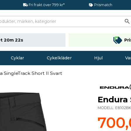
Fri frakt över 799 kr*
Prismatch
t 20m 22s
Pr
Cyklar
Cykelkläder
Hjul
Va
 SingleTrack Short II Svart
Endura 
MODELL:
E8102B
700,