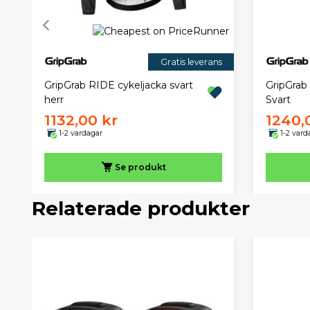
Gratis leverans
GripGrab RIDE cykeljacka svart
GripGrab 
herr
Svart
1132,00 kr
1240,
1-2 vardagar
1-2 vard
Se produkt
Relaterade produkter