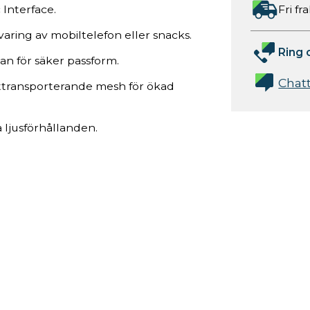
 Interface.
Fri fr
varing av mobiltelefon eller snacks.
Ring 
an för säker passform.
Chat
ttransporterande mesh för ökad
 ljusförhållanden.