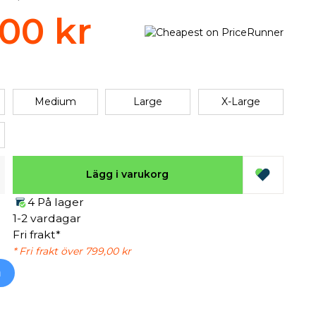
,00 kr
Medium
Large
X-Large
Lägg i varukorg
4 På lager
1-2 vardagar
Fri frakt*
* Fri frakt över 799,00 kr
h