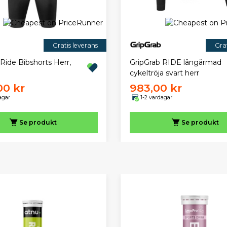
Gratis leverans
Grat
Ride Bibshorts Herr,
GripGrab RIDE långärmad
cykeltröja svart herr
00 kr
983,00 kr
agar
1-2 vardagar
Se produkt
Se produkt