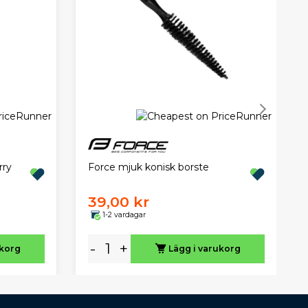
Force mjuk konisk borste
rry
39,00 kr
1-2 vardagar
-
+
ukorg
Lägg i varukorg