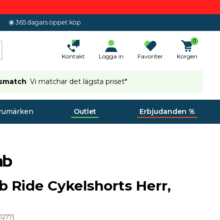
365 dagars öppet köp
0
Kontakt
Logga in
Favoriter
Korgen
ismatch
Vi matchar det lägsta priset*
rumärken
Outlet
Erbjudanden %
b Ride Cykelshorts Herr,
1277
)