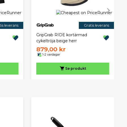
is leverans
Gratis leverans
GripGrab RIDE kortärmad
cykeltröja beige herr
879,00 kr
1-2 vardagar
Se produkt