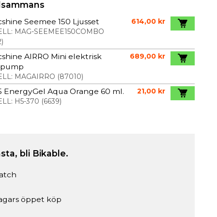
illsammans
shine Seemee 150 Ljusset
614,00 kr
LL:
MAG-SEEMEE150COMBO
2
)
shine AIRRO Mini elektrisk
689,00 kr
lpump
LL:
MAGAIRRO
(
87010
)
5 EnergyGel Aqua Orange 60 ml.
21,00 kr
LL:
H5-370
(
6639
)
sta, bli Bikable.
atch
agars öppet köp