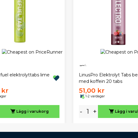
uel elektrolyttabs lime
LinusPro Elektrolyt Tabs be
med koffein 20 tabs
 kr
51,00 kr
agar
1-2 vardagar
-
+
Lägg i varukorg
Lägg i var