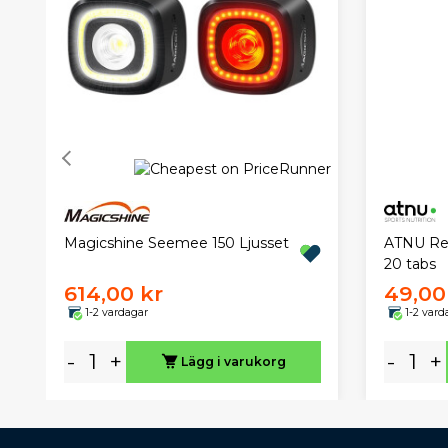
Magicshine Seemee 150 Ljusset
ATNU Ref
20 tabs
614,00 kr
49,00
1-2 vardagar
1-2 vard
-
+
-
+
Lägg i varukorg