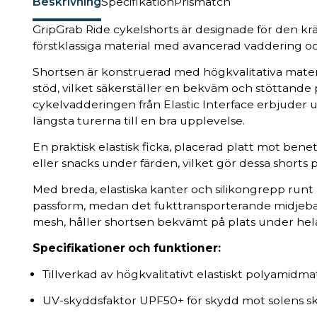
Beskrivning
Specifikation
Prismatch
GripGrab Ride cykelshorts är designade för den k
förstklassiga material med avancerad vaddering och
Shortsen är konstruerad med högkvalitativa materi
stöd, vilket säkerställer en bekväm och stöttande
cykelvadderingen från Elastic Interface erbjuder 
längsta turerna till en bra upplevelse.
En praktisk elastisk ficka, placerad platt mot bene
eller snacks under färden, vilket gör dessa shorts 
Med breda, elastiska kanter och silikongrepp runt
passform, medan det fukttransporterande midjeba
mesh, håller shortsen bekvämt på plats under hel
Specifikationer och funktioner:
Tillverkad av högkvalitativt elastiskt polyamidmat
UV-skyddsfaktor UPF50+ för skydd mot solens ska