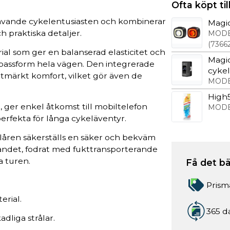
Ofta köpt t
rävande cykelentusiasten och kombinerar
Magic
 praktiska detaljer.
MODE
(
7366
al som ger en balanserad elasticitet och
Magic
 passform hela vägen. Den integrerade
cyke
utmärkt komfort, vilket gör även de
MODE
High
t, ger enkel åtkomst till mobiltelefon
MODE
perfekta för långa cykeläventyr.
 låren säkerställs en säker och bekväm
ndet, fodrat med fukttransporterande
a turen.
Få det bä
Prism
erial.
365 d
dliga strålar.