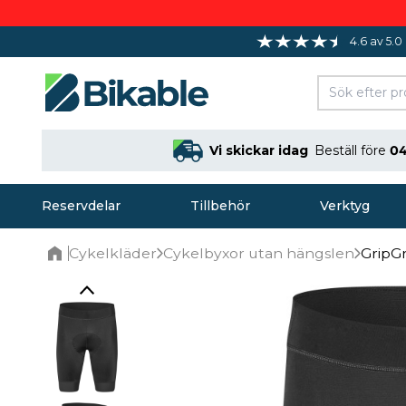
4.6 av 5.0
Vi skickar idag
Beställ före
04
Reservdelar
Tillbehör
Verktyg
Cykelkläder
Cykelbyxor utan hängslen
GripGr
Home