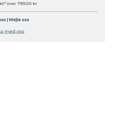
akt* över 799,00 kr
oss
|
Mejla oss
ta med oss