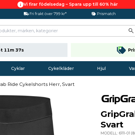
Vi firar födelsedag – Spara upp till 60% här
Fri frakt över 799 kr*
Prismatch
t 11m 36s
Pr
Cyklar
Cykelkläder
Hjul
Va
ab Ride Cykelshorts Herr, Svart
GripGra
Svart
MODELL:
6111-01
(
8