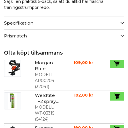
Säljs i en praktisk 5-pack, så att du alltid har fräscha
träningsstrumpor redo.
Specifikation
Prismatch
Ofta köpt tillsammans
Morgan
109,00 kr
Blue
kedjehållar
MODELL:
e för thru
AR00204
axle
(
32041
)
Weldtite
102,00 kr
TF2 spray
med teflon
MODELL:
400 ml
WT-03315
Smart Cap
(
54124
)
Syncros
190,00 kr