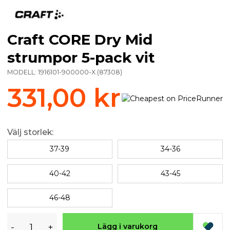
Craft CORE Dry Mid
strumpor 5-pack vit
MODELL:
1916101-900000-X
(
87308
)
331,00 kr
Välj storlek:
37-39
34-36
40-42
43-45
46-48
-
+
Lägg i varukorg