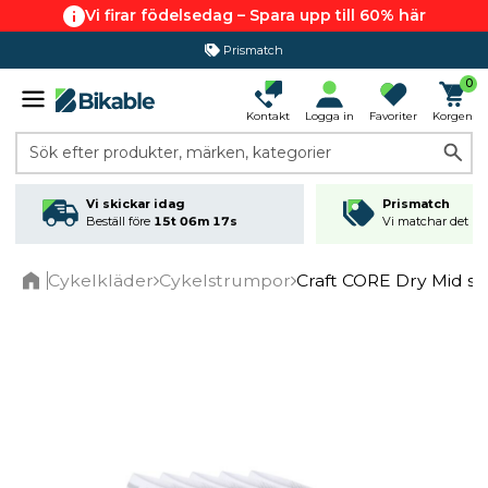
Vi firar födelsedag – Spara upp till 60% här
Prismatch
365 dagars öppet köp
0
Kontakt
Logga in
Favoriter
Korgen
Sök efter produkter, märken, kategorier
Vi skickar idag
Prismatch
Beställ före
15t 06m 17s
Vi matchar det läg
Cykelkläder
Cykelstrumpor
Craft CORE Dry Mid st
Home