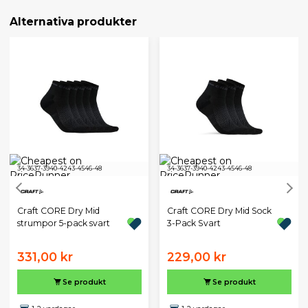
Alternativa produkter
34-36
37-39
40-42
43-45
46-48
34-36
37-39
40-42
43-45
46-48
Craft CORE Dry Mid
Craft CORE Dry Mid Sock
strumpor 5-pack svart
3-Pack Svart
331,00 kr
229,00 kr
Se produkt
Se produkt