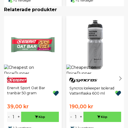
1-2 vardagar
1-2 vardagar
Relaterade produkter
Enervit Sport Oat Bar
Syncros Icekeeper Isolerad
tranbär 50 gram
Vattenflaska 600 ml
39,00 kr
190,00 kr
-
+
-
+
Köp
Köp