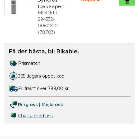
Icekeeper
Isolerad
MODELL:
Vattenflask
294532-
a 600 ml
0060620
(
78703
)
Få det bästa, bli Bikable.
Prismatch
365 dagars öppet köp
Fri frakt* över 799,00 kr
Ring oss
|
Mejla oss
Chatta med oss