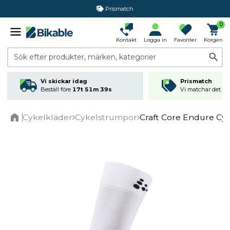
Prismatch
0
Kontakt
Logga in
Favoriter
Korgen
Sök efter produkter, märken, kategorier
Vi skickar idag
Prismatch
Beställ före
17t 51m 39s
Vi matchar det läg
Cykelkläder
Cykelstrumpor
Craft Core Endure Cy
Home