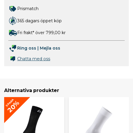
Prismatch
365 dagars öppet köp
Fri frakt* över 799,00 kr
Ring oss
|
Mejla oss
Chatta med oss
Alternativa produkter
SPARA
20%