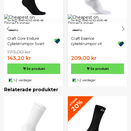
34-36
37-39
40-42
43-45
46-48
34-36
37-39
40-42
43-45
46-48
Craft Core Endure
Craft Essence
Cykelstrumpor Svart
cykelstrumpor vit
179,00 kr
143,20 kr
209,00 kr
Se produkt
Se produkt
1-2 vardagar
1-2 vardagar
Relaterade produkter
SPARA
20%