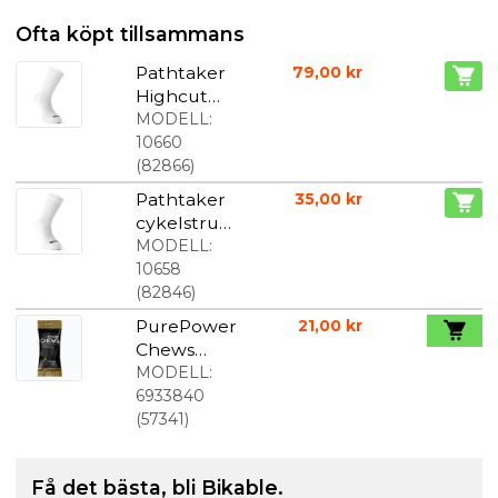
Ofta köpt tillsammans
Pathtaker
79,00 kr
Highcut
cykelstrum
MODELL:
por vit
10660
(
82866
)
Pathtaker
35,00 kr
cykelstrum
por vit
MODELL:
10658
(
82846
)
PurePower
21,00 kr
Chews
energivingu
MODELL:
mmi
6933840
fruktmix 40
(
57341
)
g
Få det bästa, bli Bikable.