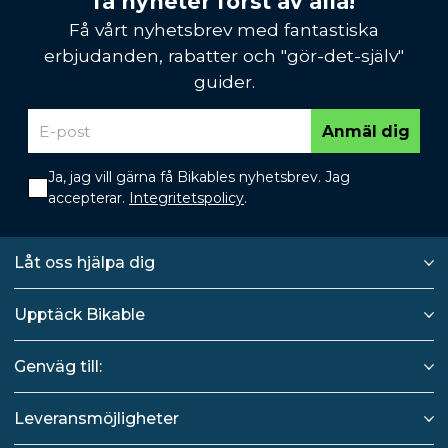
få nyheter först av alla!
Få vårt nyhetsbrev med fantastiska
erbjudanden, rabatter och "gör-det-själv"
guider.
Anmäl dig
Ja, jag vill gärna få Bikables nyhetsbrev. Jag
accepterar.
Integritetspolicy
.
Låt oss hjälpa dig
Upptäck Bikable
Genväg till:
Leveransmöjligheter