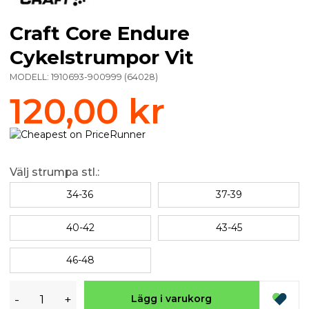
Craft Core Endure
Cykelstrumpor Vit
MODELL:
1910693-900999
(
64028
)
120,00 kr
Välj strumpa stl.:
34-36
37-39
40-42
43-45
46-48
-
+
Lägg i varukorg