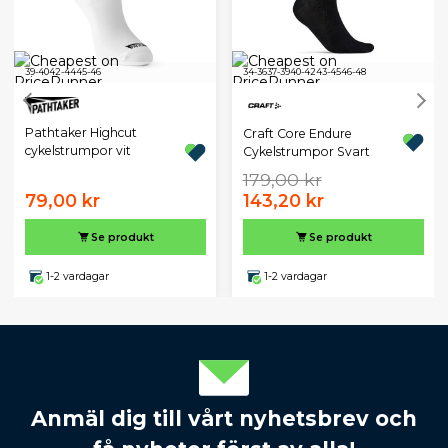
39-40
42-44
45-46
34-36
37-39
40-42
43-45
46-48
Pathtaker Highcut
Craft Core Endure
cykelstrumpor vit
Cykelstrumpor Svart
179,00 kr
79,00 kr
143,20 kr
Se produkt
Se produkt
1-2 vardagar
1-2 vardagar
Anmäl dig till vårt nyhetsbrev och