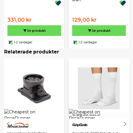
331,00 kr
129,00 kr
Se produkt
Se produkt
1-2 vardagar
1-2 vardagar
Relaterade produkter
35-38
38-41
41-44
44-47