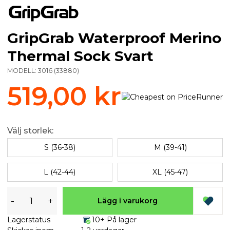
GripGrab Waterproof Merino
Thermal Sock Svart
MODELL:
3016
(
33880
)
519,00 kr
Välj storlek:
S (36-38)
M (39-41)
L (42-44)
XL (45-47)
-
+
Lägg i varukorg
Lagerstatus
10+ På lager