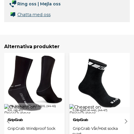
Ring oss
|
Mejla oss
Chatta med oss
Alternativa produkter
S (38-39)
M (40-41)
L (42-43)
XL (44-45)
XXL (46-47)
S (38-41)
M (41-44)
L (44-47)
GripGrab Windproof Sock
GripGrab Vår/Höst socka
svart