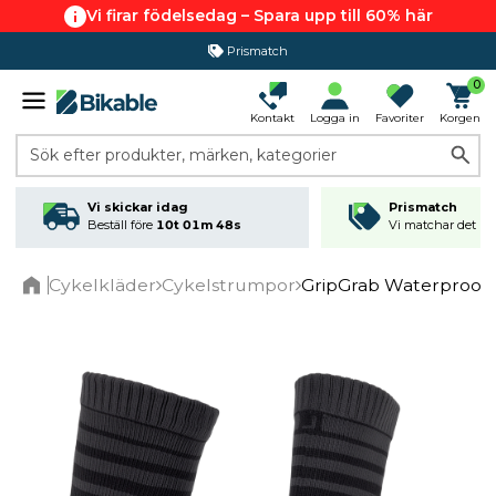
Vi firar födelsedag – Spara upp till 60% här
Prismatch
365 dagars öppet köp
0
Kontakt
Logga in
Favoriter
Korgen
Sök efter produkter, märken, kategorier
Vi skickar idag
Prismatch
Beställ före
10t 01m 48s
Vi matchar det läg
Cykelkläder
Cykelstrumpor
GripGrab Waterproof 
Home