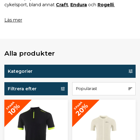
cykelsport, bland annat
Craft
,
Endura
och
Rogelli
.
Läs mer
Alla produkter
Kategorier
Filtrera efter
Populärast
SPARA
SPARA
20%
10%