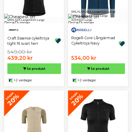
S
M
L
XL
XXL
XXX-Large
XXXX-Large
XXXXX-Large
XXXXXX-Large
S
M
XL
XXX-Large
XXXX-Large
XXXXXXX-Large
Rogelli Core Långärmad
Craft Essence cykeltröja
Cykeltröja Navy
tight fit svart herr
549,00 kr
439,20 kr
534,00 kr
Se produkt
Se produkt
1-2 vardagar
1-2 vardagar
SPARA
SPARA
20%
20%