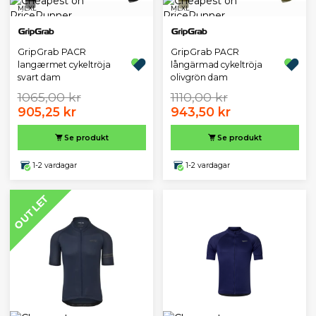
M
L
XL
M
L
XL
GripGrab PACR
GripGrab PACR
langærmet cykeltröja
långärmad cykeltröja
svart dam
olivgrön dam
1065,00 kr
1110,00 kr
905,25 kr
943,50 kr
Se produkt
Se produkt
1-2 vardagar
1-2 vardagar
OUTLET