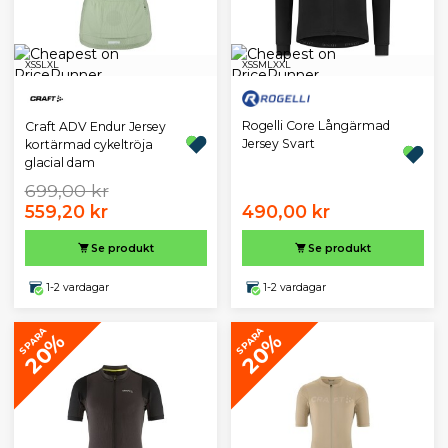
XS
S
L
XL
XS
S
M
L
XXL
Rogelli Core Långärmad
Craft ADV Endur Jersey
Jersey Svart
kortärmad cykeltröja
glacial dam
699,00 kr
559,20 kr
490,00 kr
Se produkt
Se produkt
1-2 vardagar
1-2 vardagar
SPARA
SPARA
20%
20%