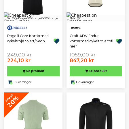
S
XL
XXX-Large
XXXX-Large
XXXXX-Large
S
M
XL
XXL
Rogelli Core Kortärmad
Craft ADV Endur
cykeltröja Svart/Neon
kortärmad cykeltröja tofu
herr
249,00 kr
1059,00 kr
224,10 kr
847,20 kr
Se produkt
Se produkt
1-2 vardagar
1-2 vardagar
SPARA
20%