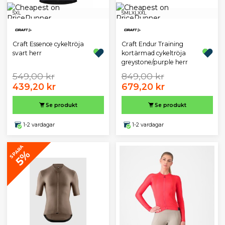
S
XL
S
M
L
XL
XXL
Craft Essence cykeltröja
Craft Endur Training
svart herr
kortärmad cykeltröja
greystone/purple herr
549,00 kr
849,00 kr
439,20 kr
679,20 kr
Se produkt
Se produkt
1-2 vardagar
1-2 vardagar
SPARA
5%