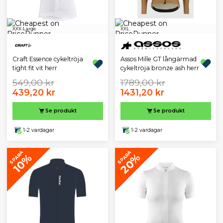
XXX-Large
XXL
Assos Mille GT långärmad
Craft Essence cykeltröja
cykeltröja bronze ash herr
tight fit vit herr
549,00 kr
1789,00 kr
439,20 kr
1431,20 kr
Se produkt
Se produkt
1-2 vardagar
1-2 vardagar
SPARA
SPARA
20%
10%