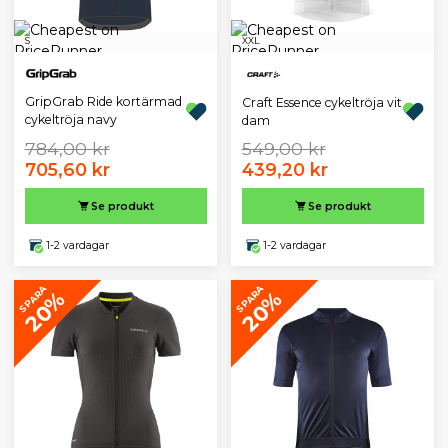
S
XXL
GripGrab Ride kortärmad
Craft Essence cykeltröja vit
cykeltröja navy
dam
784,00 kr
549,00 kr
705,60 kr
439,20 kr
Se produkt
Se produkt
1-2 vardagar
1-2 vardagar
SPARA
SPARA
20%
20%