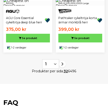
M
XXXL
S
M
L
XL
XXL
XXXL
XXXX-Large
AGU Core Essential
Pathtaker cykeltröja korta
cykeltröja deep blue herr
ärmar mörkblå herr
375,00 kr
399,00 kr
Se produkt
Se produkt
1-2 vardagar
1-2 vardagar
1
Produkter per sida:
32
64
96
FAQ