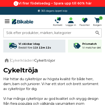
Vi firar födelsedag – Spara upp till 60% här
365 dagars öppet köp
0
Kontakt
Logga in
Favoriter
Korgen
Sök efter produkter, märken, kategorier
Vi skickar idag
Prismatch
Beställ före
11t 12m 11s
Vi matchar det läg
Cykelkläder
Cykeltröjor
Home
Cykeltröja
Här hittar du cykeltröjor av högsta kvalité för både herr,
dam, barn och juniorer. Vi har ett stort och brett sortiment
av cykeltröjor för dig.
Vi har många cykeltröjor av god kvalitet och snygg design
från flera populära och välkända varumärken inom