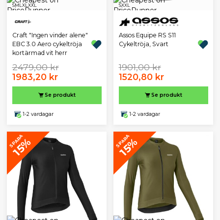
S
M
L
XL
XXL
S
XXL
Assos Equipe RS S11
Craft "Ingen vinder alene"
Cykeltröja, Svart
EBC 3.0 Aero cykeltröja
kortärmad vit herr
2479,00 kr
1901,00 kr
1983,20 kr
1520,80 kr
Se produkt
Se produkt
1-2 vardagar
1-2 vardagar
SPARA
SPARA
15%
15%