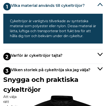
Vilka material används till cykeltröjor?
1
Cykeltröjor är vanligtvis tillverkade av syntetiska
material som polyester eller nylon. Dessa material är
lätta, luftiga och transporterar bort fukt bra för att
hålla dig torr och bekväm under din cykeltur.
Varför är cykeltröjor tajta?
2
Vilken storlek på cykeltröja ska jag välja?
3
Snygga och praktiska
cykeltröjor
Att välja
rätt