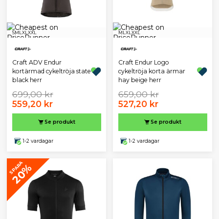
S
M
L
XL
XXL
M
L
XL
XXL
Craft ADV Endur
Craft Endur Logo
kortärmad cykeltröja state
cykeltröja korta ärmar
black herr
hay beige herr
699,00 kr
659,00 kr
559,20 kr
527,20 kr
Se produkt
Se produkt
1-2 vardagar
1-2 vardagar
SPARA
20%