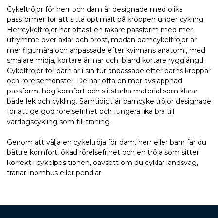
Cykeltröjor för herr och dam är designade med olika
passformer för att sitta optimalt på kroppen under cykling.
Herrcykeltröjor har oftast en rakare passform med mer
utrymme över axlar och bröst, medan damcykeltröjor är
mer figurnära och anpassade efter kvinnans anatomi, med
smalare midja, kortare ärmar och ibland kortare rygglängd.
Cykeltröjor för barn är i sin tur anpassade efter barns kroppar
och rörelsemönster. De har ofta en mer avslappnad
passform, hög komfort och slitstarka material som klarar
både lek och cykling. Samtidigt är barncykeltröjor designade
för att ge god rörelsefrihet och fungera lika bra till
vardagscykling som till träning.
Genom att välja en cykeltröja för dam, herr eller barn får du
bättre komfort, ökad rörelsefrihet och en tröja som sitter
korrekt i cykelpositionen, oavsett om du cyklar landsväg,
tränar inomhus eller pendlar.