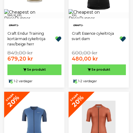
S
M
L
XL
XXL
XXL
Craft Endur Training
Craft Essence cykeltröja
kortärmad cykeltröja
svart dam
raw/beige herr
849,00 kr
600,00 kr
679,20 kr
480,00 kr
Se produkt
Se produkt
1-2 vardagar
1-2 vardagar
SPARA
SPARA
20%
20%