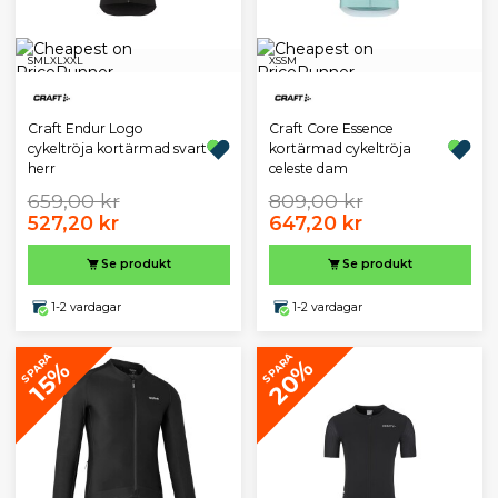
S
M
L
XL
XXL
XS
S
M
Craft Endur Logo
Craft Core Essence
cykeltröja kortärmad svart
kortärmad cykeltröja
herr
celeste dam
659,00 kr
809,00 kr
527,20 kr
647,20 kr
Se produkt
Se produkt
1-2 vardagar
1-2 vardagar
SPARA
SPARA
20%
15%