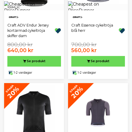
XS
S
M
L
XL
S
Craft ADV Endur Jersey
Craft Essence cykeltröja
kortärmad cykeltröja
blå herr
skiffer dam
800,00 kr
700,00 kr
640,00 kr
560,00 kr
Se produkt
Se produkt
1-2 vardagar
1-2 vardagar
SPARA
SPARA
20%
20%