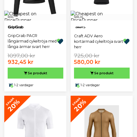
M
XL
S
M
L
XL
GripGrab PACR
Craft ADV Aero
långärmad cykeltröja med
kortärmad cykeltröja svart
långa ärmar svart herr
herr
1097,00 kr
725,00 kr
932,45 kr
580,00 kr
Se produkt
Se produkt
1-2 vardagar
1-2 vardagar
SPARA
SPARA
20%
20%