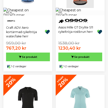
M
L
XL
XXL
Assos Mille GT Drylite S11
Craft ADV Aero
cykeltröja rostbrun herr
kortärmad cykeltröja
water/lake herr
959,00 kr
1538,00 kr
767,20 kr
1230,40 kr
Se produkt
Se produkt
1-2 vardagar
1-2 vardagar
SPARA
SPARA
20%
20%