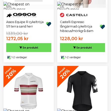
S
XXL
L
XL
Assos Equipe R cykeltröja
Castelli Espresso
S11 terra sand herr
långärmad cykeltröja
hibiscus/mörkgrå dam
1339,00 kr
1272,05 kr
1228,00 kr
Se produkt
Se produkt
1-2 vardagar
1-2 vardagar
SPARA
SPARA
20%
20%