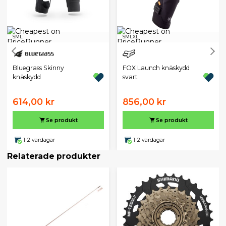
S
M
L
S
M
L
XL
Bluegrass Skinny
FOX Launch knäskydd
knäskydd
svart
614,00 kr
856,00 kr
Se produkt
Se produkt
1-2 vardagar
1-2 vardagar
Relaterade produkter