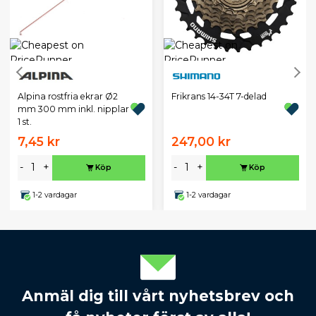
Alpina rostfria ekrar Ø2
Frikrans 14-34T 7-delad
mm 300 mm inkl. nipplar
1 st.
7,45 kr
247,00 kr
-
+
-
+
Köp
Köp
1-2 vardagar
1-2 vardagar
Anmäl dig till vårt nyhetsbrev och