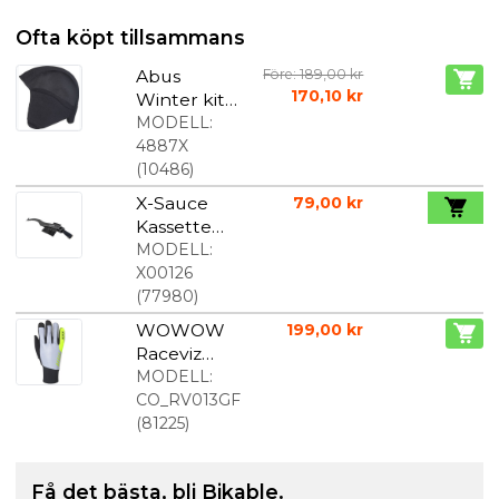
Ofta köpt tillsammans
Abus
Före: 189,00 kr
170,10 kr
Winter kit
hjälmmössa
MODELL:
4887X
(
10486
)
X-Sauce
79,00 kr
Kassette
Borsta
MODELL:
X00126
(
77980
)
WOWOW
199,00 kr
Raceviz
Flash
MODELL:
Reflekteran
CO_RV013GF
de
(
81225
)
handskar
Få det bästa, bli Bikable.