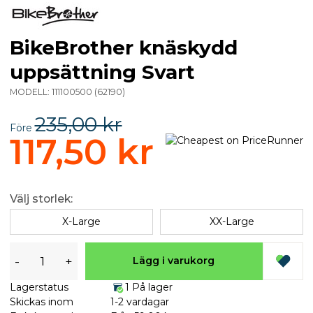
BikeBrother knäskydd
uppsättning Svart
MODELL:
111100500
(
62190
)
235,00 kr
Före
117,50 kr
Välj storlek:
X-Large
XX-Large
-
+
Lägg i varukorg
Lagerstatus
1 På lager
Skickas inom
1-2 vardagar