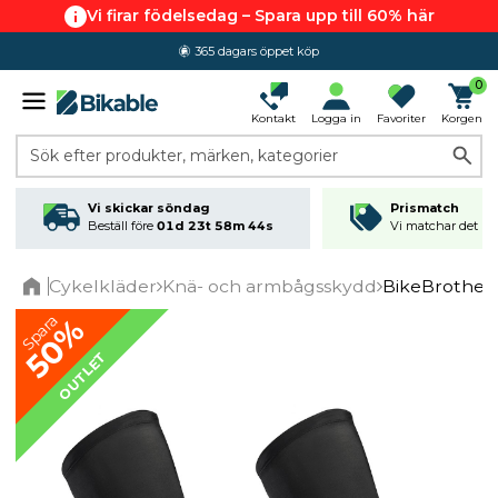
Vi firar födelsedag – Spara upp till 60% här
365 dagars öppet köp
0
Kontakt
Logga in
Favoriter
Korgen
Sök efter produkter, märken, kategorier
Vi skickar söndag
Prismatch
Beställ före
01d 23t 58m 44s
Vi matchar det läg
Cykelkläder
Knä- och armbågsskydd
BikeBrother
Home
Spara
50%
OUTLET