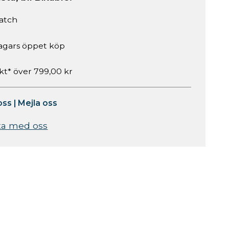
atch
agars öppet köp
akt* över 799,00 kr
oss
|
Mejla oss
ta med oss