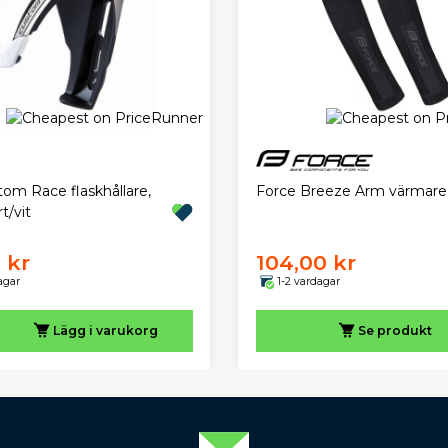
Force Breeze Arm värmare
tom Race flaskhållare,
t/vit
 kr
104,00 kr
agar
1-2 vardagar
Lägg i varukorg
Se produkt