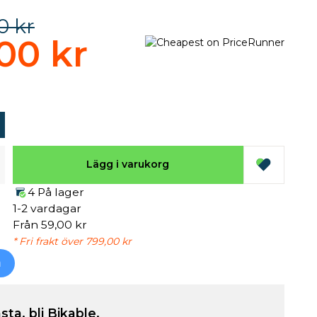
0 kr
00 kr
Lägg i varukorg
4 På lager
1-2 vardagar
Från 59,00 kr
* Fri frakt över 799,00 kr
h
sta, bli Bikable.