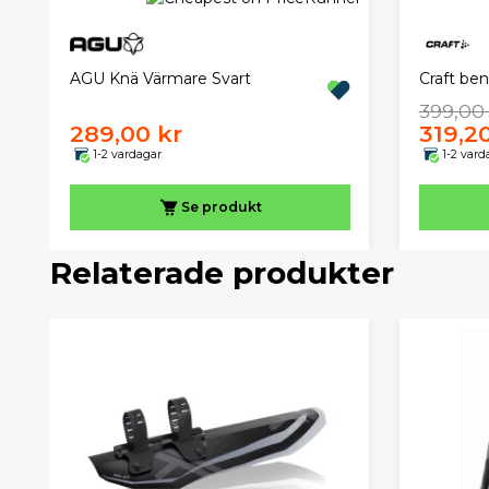
AGU Knä Värmare Svart
Craft ben
399,00
289,00 kr
319,2
1-2 vardagar
1-2 vard
Se produkt
Relaterade produkter