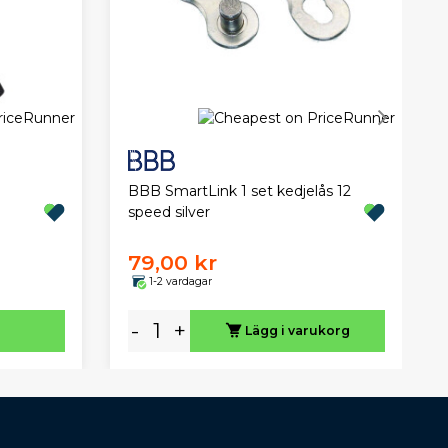
BBB SmartLink 1 set kedjelås 12
speed silver
79,00 kr
1-2 vardagar
-
+
Lägg i varukorg