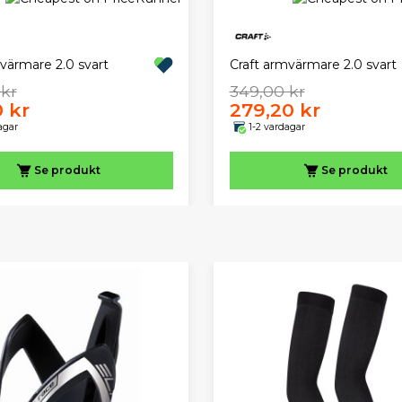
värmare 2.0 svart
Craft armvärmare 2.0 svart
 kr
349,00 kr
0 kr
279,20 kr
agar
1-2 vardagar
Se produkt
Se produkt