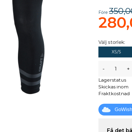
350,0
Före
280,
Välj storlek:
XS/S
-
+
Lagerstatus
Skickas inom
Fraktkostnad
GoWis
Få det bä