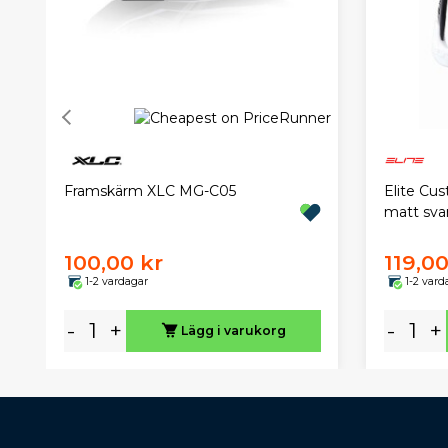
Framskärm XLC MG-C05
Elite Cus
matt svar
100,00 kr
119,00
1-2 vardagar
1-2 vard
-
+
-
+
Lägg i varukorg