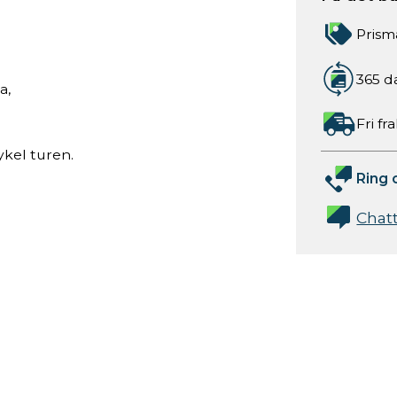
Prism
365 d
a,
Fri fr
ykel turen.
Ring 
Chat