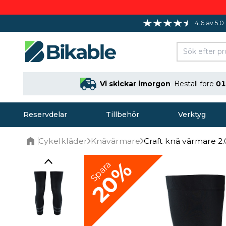
4.6 av 5.0
Vi skickar imorgon
Beställ före
01
Reservdelar
Tillbehör
Verktyg
Cykelkläder
Knävärmare
Craft knä värmare 2.
Home
20%
Spara