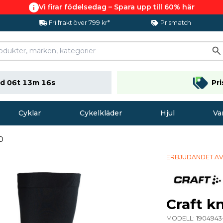
Vi firar födelsedag – Spara upp till 60% här
Fri frakt över 799 kr*
Prismatch
d 06t 13m 16s
Pr
Cyklar
Cykelkläder
Hjul
Va
0
ERBJUDANDET AV
Craft k
MODELL:
1904943