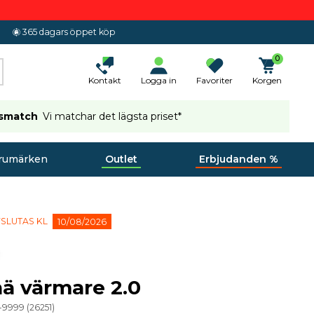
365 dagars öppet köp
0
Kontakt
Logga in
Favoriter
Korgen
ismatch
Vi matchar det lägsta priset*
rumärken
Outlet
Erbjudanden %
SLUTAS KL
10/08/2026
nä värmare 2.0
-9999
(
26251
)