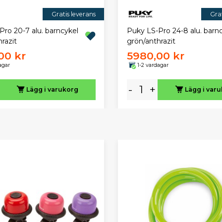
Gratis leverans
Grat
ro 20-7 alu. barncykel
Puky LS-Pro 24-8 alu. barn
razit
grön/anthrazit
00 kr
5980,00 kr
agar
1-2 vardagar
-
+
Lägg i varukorg
Lägg i var