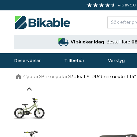
4.6 av 5.0
Vi skickar idag
Beställ före
08
Reservdelar
Tillbehör
Verktyg
Cyklar
Barncyklar
Puky LS-PRO barncykel 14"
Home