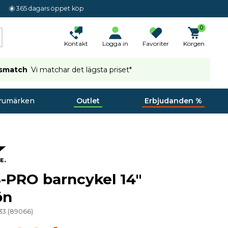
365 dagars öppet köp
0
Kontakt
Logga in
Favoriter
Korgen
ismatch
Vi matchar det lägsta priset*
rumärken
Outlet
Erbjudanden %
-PRO barncykel 14"
ön
33
(
89066
)