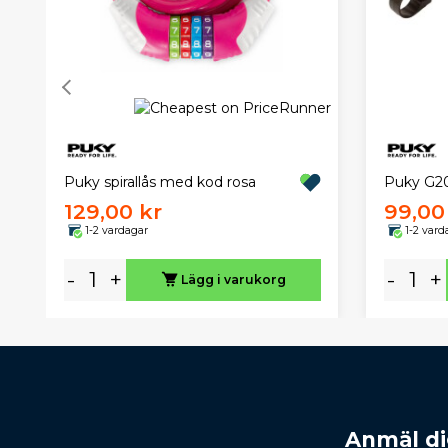
Puky spirallås med kod rosa
Puky G20
129,00 kr
99,00
1-2 vardagar
1-2 vard
-
+
-
+
Lägg i varukorg
Anmäl dig