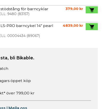
stödstång för barncyklar
379,00 kr
LL:
9480
(
83157
)
LS-PRO barncykel 14" pearl
4839,00 kr
LL:
00004434
(
89067
)
sta, bli Bikable.
atch
agars öppet köp
akt* över 799,00 kr
oss
|
Mejla oss