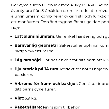
Gör cykelturen till en lek med Puky LS-PRO 14" ba
äventyrare från 3-årsåldern, som är redo att erövra
aluminiumram kombinerar cykeln stil och funktionali
att manövrera. Den är designad för att ge den pe
nöje.
Lätt aluminiumram
: Ger enkel hantering och gör
Barnvänlig geometri
: Säkerställer optimal kom
riktiga cykelturerna.
Låg ramhöjd
: Gör det enkelt för ditt barn att kl
Hjulstorlek på 14 tum
: Perfekt för barn i höjden
passform.
V-broms för fram- och bakhjul:
Ger säker inbr
ditt barns cykelturer.
Vikt:
5,9 kg.
Pakethållare:
Finns som tillbehör