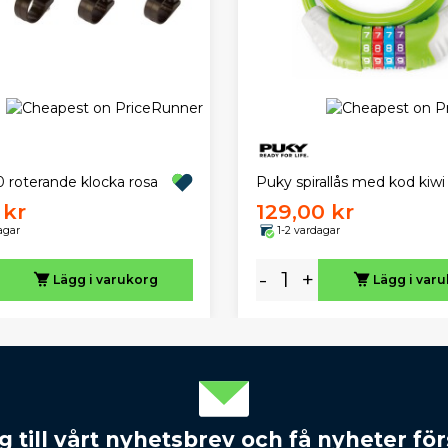
 roterande klocka rosa
Puky spirallås med kod kiwi
 kr
129,00 kr
agar
1-2 vardagar
-
+
Lägg i varukorg
Lägg i var
 till vårt nyhetsbrev och få nyheter förs