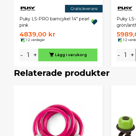
Gratis leverans
Puky LS-PRO barncykel 14" pearl
Puky LS-P
pink
grön/anth
4839,00 kr
5989,
1-2 vardagar
1-2 vard
-
+
-
+
Lägg i varukorg
Relaterade produkter