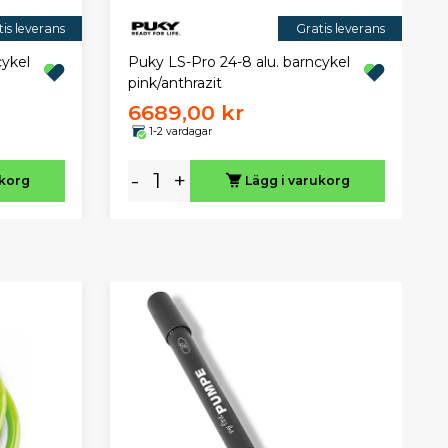
is leverans
Gratis leverans
cykel
Puky LS-Pro 24-8 alu. barncykel
pink/anthrazit
6689,00 kr
1-2 vardagar
-
+
ukorg
Lägg i varukorg