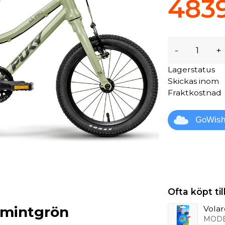
4839
-
+
Lagerstatus
Skickas inom
Fraktkostnad
GoWis
Ofta köpt t
 mintgrön
Volar
MODE