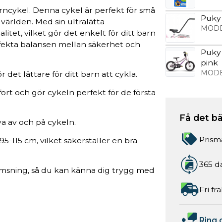
rncykel. Denna cykel är perfekt för små
Puky 
 världen. Med sin ultralätta
MODE
tet, vilket gör det enkelt för ditt barn
rfekta balansen mellan säkerhet och
Puky 
pink
MODE
 det lättare för ditt barn att cykla.
fort och gör cykeln perfekt för de första
Få det bä
iva av och på cykeln.
Prism
 95-115 cm, vilket säkerställer en bra
365 d
omsning, så du kan känna dig trygg med
Fri fr
Ring 