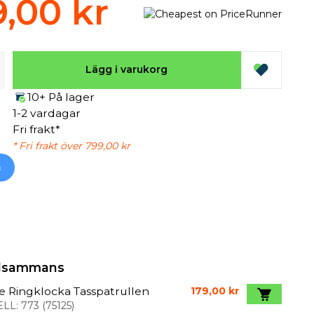
,00 kr
Lägg i varukorg
10+ På lager
1-2 vardagar
Fri frakt*
* Fri frakt över 799,00 kr
h
illsammans
e Ringklocka Tasspatrullen
179,00 kr
LL:
773
(
75125
)