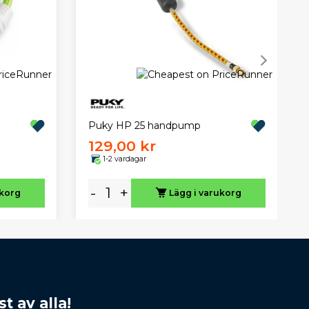
Puky HP 25 handpump
129,00 kr
1-2 vardagar
-
+
ukorg
Lägg i varukorg
t av alla!