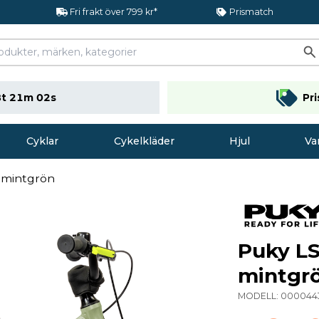
Fri frakt över 799 kr*
Prismatch
t 21m 01s
Pr
Cyklar
Cykelkläder
Hjul
Va
 mintgrön
Puky LS
mintgr
MODELL:
000044