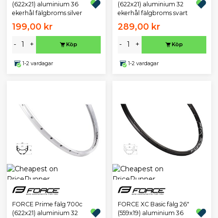
(622x21) aluminium 36
(622x21) aluminium 32
ekerhål fälgbroms silver
ekerhål fälgbroms svart
199,00 kr
289,00 kr
-
+
-
+
Köp
Köp
1-2 vardagar
1-2 vardagar
FORCE Prime fälg 700c
FORCE XC Basic fälg 26"
(622x21) aluminium 32
(559x19) aluminium 36