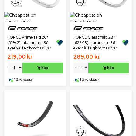
FORCE Prime fälg 26"
FORCE Classic fälg 28"
(559x21) aluminium 36
(622x19) aluminium 36
ekerhål fälgbroms silver
ekerhål fälgbroms silver
219,00 kr
289,00 kr
-
+
-
+
Köp
Köp
1-2 vardagar
1-2 vardagar