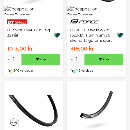
DT Swiss XM481 29" Fälg
FORCE Classic fälg 28"
32 Hål
(622x19) aluminium 36
ekerhål fälgbroms svart
1013,00 kr
319,00 kr
-
+
-
+
Köp
Köp
5-10 vardagar
1-2 vardagar