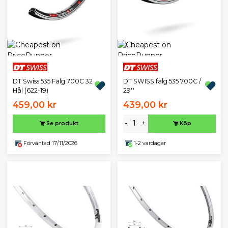
DT Swiss 535 Fälg 700C 32
DT SWISS fälg 535 700C /
Hål (622-19)
29''
459,00 kr
439,00 kr
-
+
Se produkt
Köp
Förväntad 17/11/2026
1-2 vardagar