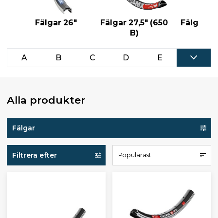
Fälgar 26"
Fälgar 27,5" (650
Fälgar 28
B)
(700
A
B
C
D
E
Alla produkter
Fälgar
Filtrera efter
Populärast