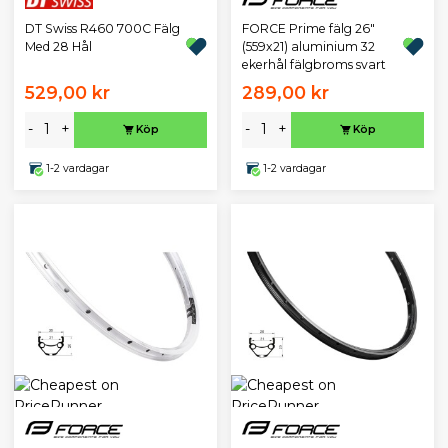
DT Swiss R460 700C Fälg
FORCE Prime fälg 26"
Med 28 Hål
(559x21) aluminium 32
ekerhål fälgbroms svart
529,00 kr
289,00 kr
-
+
-
+
Köp
Köp
1-2 vardagar
1-2 vardagar