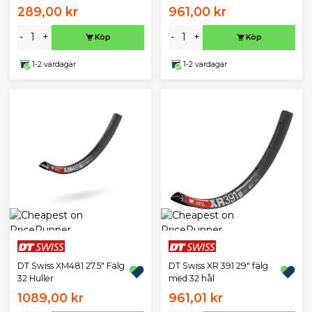
289,00 kr
961,00 kr
-
+
-
+
Köp
Köp
1-2 vardagar
1-2 vardagar
DT Swiss XM481 27.5" Fälg
DT Swiss XR 391 29" fälg
32 Huller
med 32 hål
1089,00 kr
961,01 kr