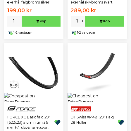
ekerhål fälgbroms silver
ekerhål skivbroms svart
199,00 kr
289,00 kr
-
+
-
+
Köp
Köp
1-2 vardagar
1-2 vardagar
DT Swiss XM481 29" Fälg
FORCE XC Basic fälg 29"
28 Huller
(622x23) aluminium 36
ekerhål skivbroms svart