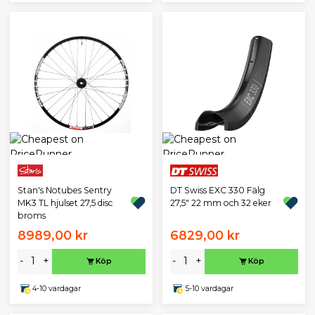
DT Swiss EXC 330 Fälg
Stan's Notubes Sentry
27,5" 22 mm och 32 eker
MK3 TL hjulset 27,5 disc
broms
8989,00 kr
6829,00 kr
-
+
-
+
Köp
Köp
4-10 vardagar
5-10 vardagar