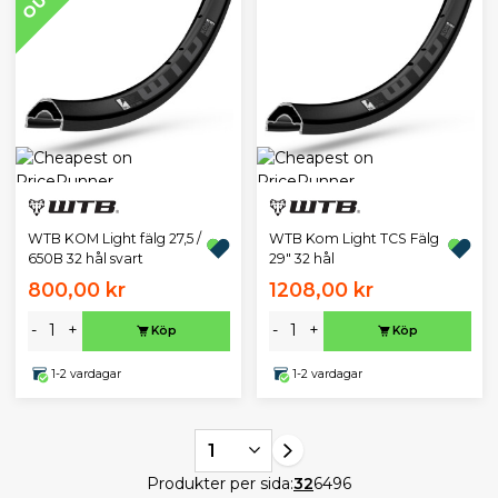
WTB KOM Light fälg 27,5 /
WTB Kom Light TCS Fälg
650B 32 hål svart
29" 32 hål
800,00 kr
1208,00 kr
-
+
-
+
Köp
Köp
1-2 vardagar
1-2 vardagar
1
Produkter per sida:
32
64
96