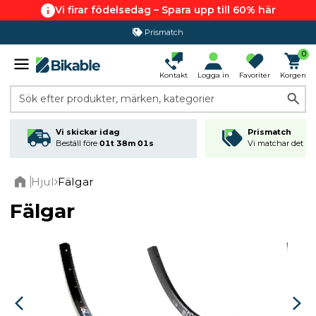
Vi firar födelsedag – Spara upp till 60% här
365 dagars öppet köp
0
Kontakt
Logga in
Favoriter
Korgen
Sök efter produkter, märken, kategorier
Vi skickar idag
Prismatch
Beställ före
01t 38m 01s
Vi matchar det läg
Hjul
Fälgar
Home
Fälgar