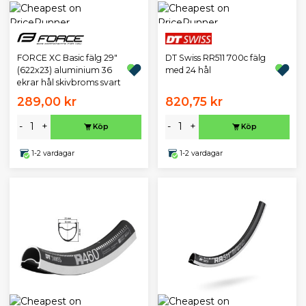
DT Swiss RR511 700c fälg
FORCE XC Basic fälg 29"
med 24 hål
(622x23) aluminium 36
ekrar hål skivbroms svart
289,00 kr
820,75 kr
-
+
-
+
Köp
Köp
1-2 vardagar
1-2 vardagar