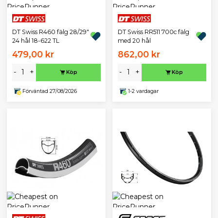
DT Swiss R460 fälg 28/29"
DT Swiss RR511 700c fälg
24 hål 18-622 TL
med 20 hål
479,00 kr
862,00 kr
-
+
-
+
Köp
Köp
Förväntad 27/08/2026
1-2 vardagar