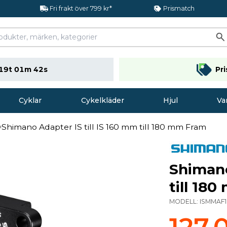
Fri frakt över 799 kr*
Prismatch
19t 01m 42s
Pr
Cyklar
Cykelkläder
Hjul
Va
Shimano Adapter IS till IS 160 mm till 180 mm Fram
Shimano
till 18
MODELL:
ISMMAF