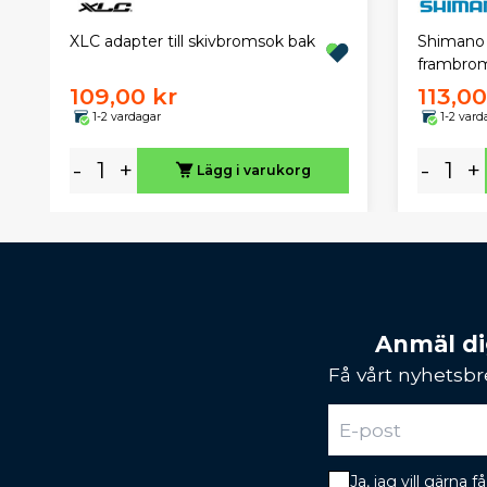
XLC adapter till skivbromsok bak
Shimano F
frambro
109,00 kr
113,00
1-2 vardagar
1-2 vard
-
+
-
+
Lägg i varukorg
Anmäl dig
Få vårt nyhetsbr
Ja, jag vill gärna