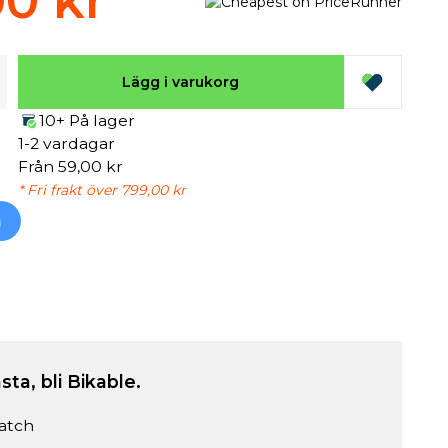
00 kr
Lägg i varukorg
10+ På lager
1-2 vardagar
Från 59,00 kr
* Fri frakt över 799,00 kr
h
sta, bli Bikable.
atch