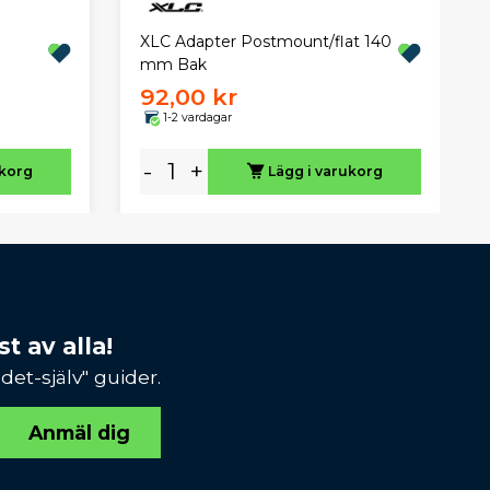
XLC Adapter Postmount/flat 140
mm Bak
92,00 kr
1-2 vardagar
-
+
ukorg
Lägg i varukorg
t av alla!
et-själv" guider.
Anmäl dig