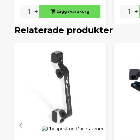
-
+
-
+
Lägg i varukorg
Relaterade produkter