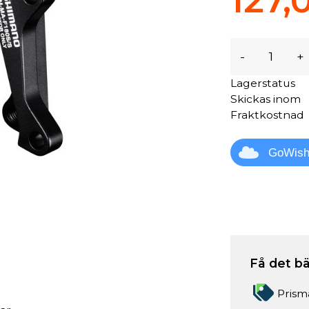
127,
-
+
Lagerstatus
Skickas inom
Fraktkostnad
GoWis
Få det bä
Prism