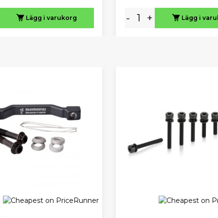
-
+
Lägg i varukorg
Lägg i var