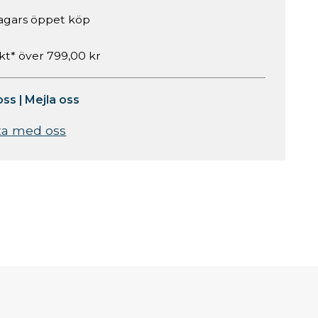
agars öppet köp
akt* över 799,00 kr
oss
|
Mejla oss
ta med oss