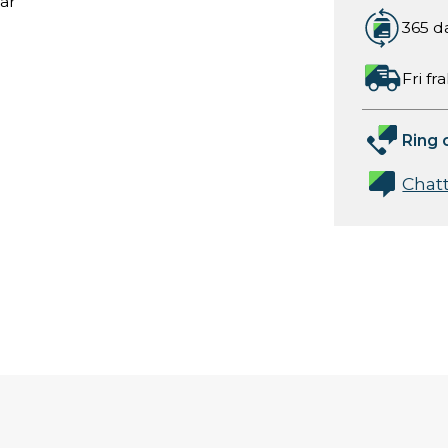
tar
365 d
Fri fr
Ring 
Chat