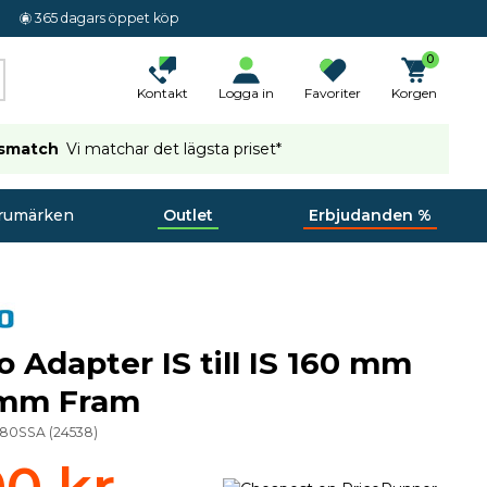
365 dagars öppet köp
0
Kontakt
Logga in
Favoriter
Korgen
ismatch
Vi matchar det lägsta priset*
rumärken
Outlet
Erbjudanden %
 Adapter IS till IS 160 mm
0 mm Fram
180SSA
(
24538
)