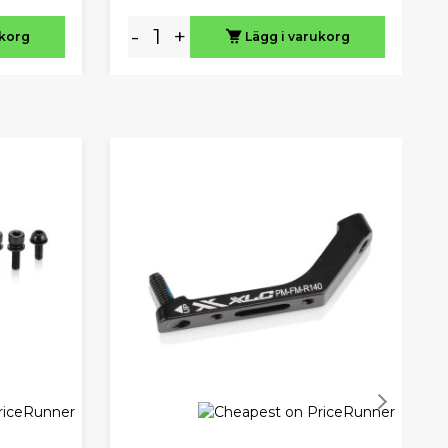
-
+
ukorg
Lägg i varukorg