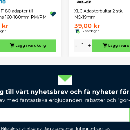
XLC Adapterbultar 2 stk.
180 adapter till
M5x19mm
ms 160-180mm PM/PM
 kr
39,00 kr
agar
1-2 vardagar
-
+
Lägg i varukorg
Lägg i var
 till vårt nyhetsbrev och få nyheter förs
ev med fantastiska erbjudanden, rabatter och "gör-d
 få Bikables nyhetsbrev. Jag accepterar.
Integritetspolicy
.