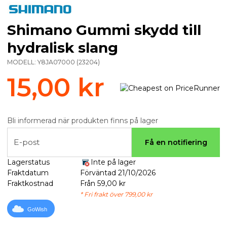
Shimano Gummi skydd till
hydralisk slang
MODELL:
Y8JA07000
(
23204
)
15,00 kr
Bli informerad när produkten finns på lager
E-post
Få en notifiering
Lagerstatus
Inte på lager
Fraktdatum
Förväntad 21/10/2026
Fraktkostnad
Från 59,00 kr
* Fri frakt över 799,00 kr
GoWish