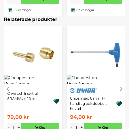
1-2 vardagar
1-2 vardagar
Relaterade produkter
Olive och Insert till
Unior Insex 6 mm T-
SRAM/Avid 10 set
handtag och dubbelt
huvud
79,00 kr
94,00 kr
-
+
-
+
Köp
Köp