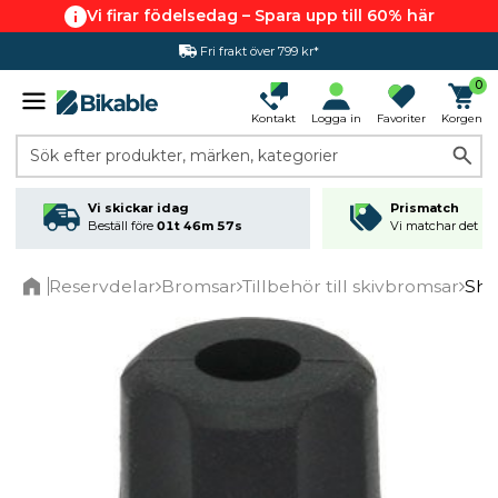
Vi firar födelsedag – Spara upp till 60% här
Fri frakt över 799 kr*
0
Kontakt
Logga in
Favoriter
Korgen
Sök efter produkter, märken, kategorier
Vi skickar idag
Prismatch
Beställ före
01t 46m 56s
Vi matchar det läg
Reservdelar
Bromsar
Tillbehör till skivbromsar
Shi
Home