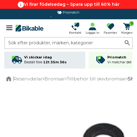
Vi firar födelsedag – Spara upp till 60% här
Prismatch
365 dagars öppet köp
0
Kontakt
Logga in
Favoriter
Korgen
Sök efter produkter, märken, kategorier
Vi skickar idag
Prismatch
Beställ före
12t 35m 36s
Vi matchar det läg
Reservdelar
Bromsar
Tillbehör till skivbromsar
Shi
Home