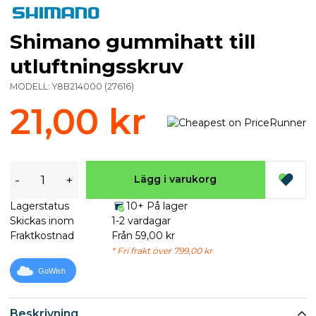
Shimano gummihatt till
utluftningsskruv
MODELL:
Y8B214000
(
27616
)
21,00 kr
-
+
Lägg i varukorg
Lagerstatus
10+ På lager
Skickas inom
1-2 vardagar
Fraktkostnad
Från 59,00 kr
* Fri frakt över 799,00 kr
GoWish
Beskrivning