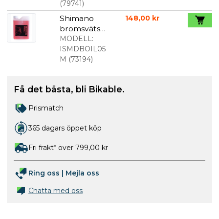
lampor
(
79741
)
med flera
Shimano
148,00 kr
bromsvätsk
a mineral
MODELL:
500 ml
ISMDBOIL05
M
(
73194
)
Få det bästa, bli Bikable.
Prismatch
365 dagars öppet köp
Fri frakt* över 799,00 kr
Ring oss
|
Mejla oss
Chatta med oss