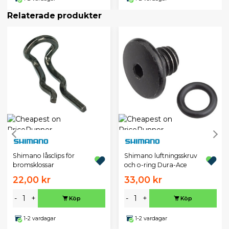
Relaterade produkter
Shimano låsclips för
Shimano luftningsskruv
bromsklossar
och o-ring Dura-Ace
22,00 kr
33,00 kr
-
+
-
+
Köp
Köp
1-2 vardagar
1-2 vardagar