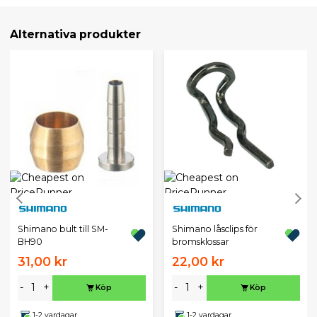
Alternativa produkter
Shimano bult till SM-
Shimano låsclips för
BH90
bromsklossar
31,00 kr
22,00 kr
-
+
-
+
Köp
Köp
1-2 vardagar
1-2 vardagar