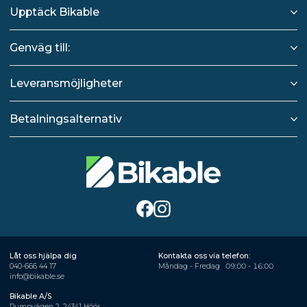
Upptäck Bikable
Genväg till:
Leveransmöjligheter
Betalningsalternativ
Låt oss hjälpa dig
Kontakta oss via telefon:
040-666 44 17
Måndag - Fredag
09:00 - 16:00
info@bikable.se
Bikable A/S
Pumpvägen 2, 24341 Höör