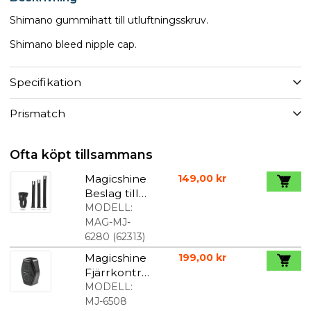
Shimano gummihatt till utluftningsskruv.
Shimano bleed nipple cap.
Specifikation
Prismatch
Ofta köpt tillsammans
Magicshine
149,00 kr
Beslag till
Allty
MODELL:
Lampor
MAG-MJ-
6280
(
62313
)
Magicshine
199,00 kr
Fjärrkontrol
l till EVO
MODELL:
och S serie
MJ-6508