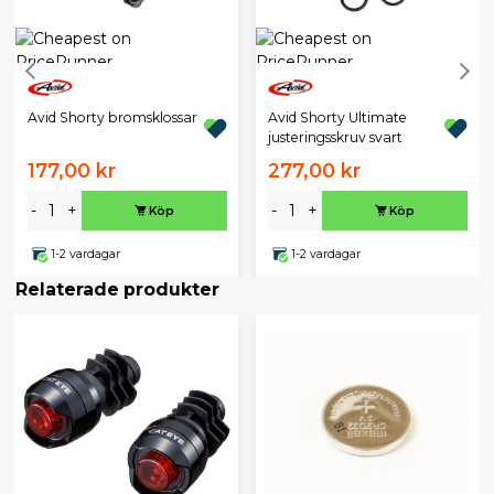
Avid Shorty bromsklossar
Avid Shorty Ultimate
justeringsskruv svart
177,00 kr
277,00 kr
-
+
-
+
Köp
Köp
1-2 vardagar
1-2 vardagar
Relaterade produkter