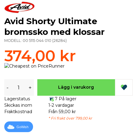
Avid Shorty Ultimate
bromssko med klossar
MODELL:
00 5115 044 010
(
26284
)
374,00 kr
-
+
Lägg i varukorg
Lagerstatus
7 På lager
Skickas inom
1-2 vardagar
Fraktkostnad
Från 59,00 kr
* Fri frakt över 799,00 kr
GoWish