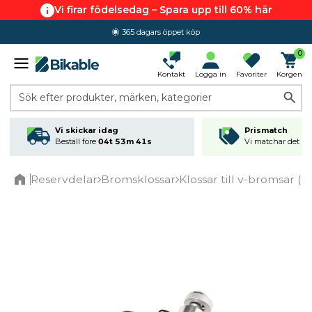
Vi firar födelsedag – Spara upp till 60% här
365 dagars öppet köp
0
Kontakt
Logga in
Favoriter
Korgen
Sök efter produkter, märken, kategorier
Vi skickar idag
Prismatch
Beställ före
04t 53m 41s
Vi matchar det läg
Reservdelar
Bromsklossar
Klossar till v-bromsar (
Home