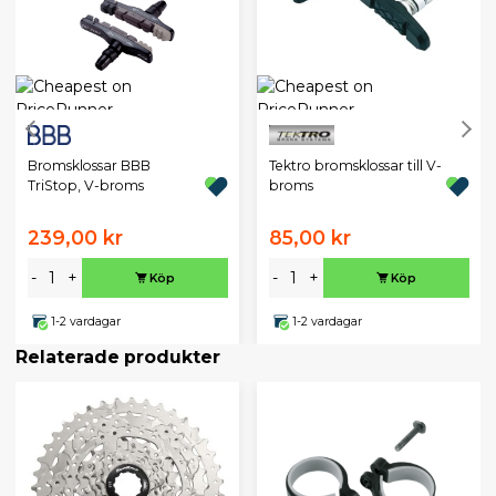
Bromsklossar BBB
Tektro bromsklossar till V-
TriStop, V-broms
broms
239,00 kr
85,00 kr
-
+
-
+
Köp
Köp
1-2 vardagar
1-2 vardagar
Relaterade produkter