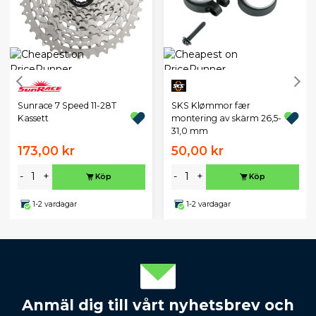
Sunrace 7 Speed 11-28T
SKS Klømmor fær
Kassett
montering av skärm 26,5-
31,0 mm
173,00 kr
50,00 kr
-
+
-
+
Köp
Köp
1-2 vardagar
1-2 vardagar
Anmäl dig till vårt nyhetsbrev och