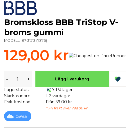
Bromskloss BBB TriStop V-
broms gummi
MODELL:
B7-31513
(
7376
)
129,00 kr
-
+
Lägg i varukorg
Lagerstatus
7 På lager
Skickas inom
1-2 vardagar
Fraktkostnad
Från 59,00 kr
* Fri frakt över 799,00 kr
GoWish