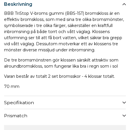
Beskrivning
BBB TriStop V-broms gummi (BBS-15T) bromskloss är en
effektiv bromskloss, som med sina tre olika bromsmönster,
symboliserade i tre olika färger, säkerställer en kraftfull
inbromsning på både torrt och vått väglag. Klossens
utformning ser till att få bort vatten, vilket säkrar bra grepp
vid vått väglag. Dessutom motverkar ett av klossens tre
mönster diverse missljud under inbromsning.
De tre bromsmönstren gör klossen särskilt attraktiv som
alroundbromskloss, som fungerar lika bra i regn som i sol
Varan består av totalt 2 set bromsskor - 4 klossar totalt.
70 mm
Specifikation
Prismatch