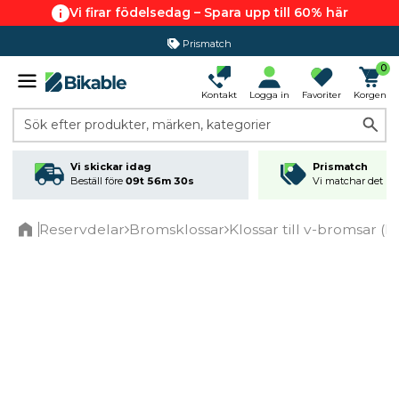
Vi firar födelsedag – Spara upp till 60% här
Prismatch
0
Kontakt
Logga in
Favoriter
Korgen
Sök efter produkter, märken, kategorier
Vi skickar idag
Prismatch
Beställ före
09t 56m 30s
Vi matchar det läg
Reservdelar
Bromsklossar
Klossar till v-bromsar (
Home