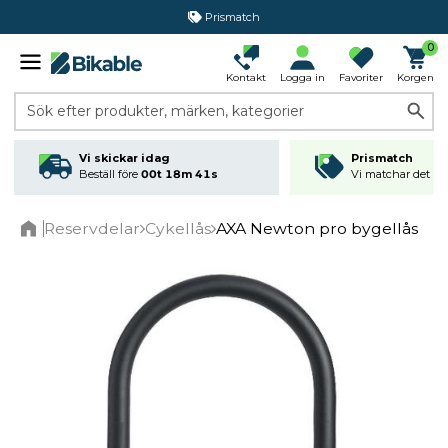
Prismatch
0
Kontakt
Logga in
Favoriter
Korgen
Sök efter produkter, märken, kategorier
Vi skickar idag
Prismatch
Beställ före
00t 18m 41s
Vi matchar det läg
Reservdelar
Cykellås
AXA Newton pro bygellås
Home