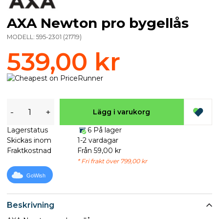
AXA Newton pro bygellås
MODELL:
595-2301
(
21719
)
539,00 kr
-
+
Lägg i varukorg
Lagerstatus
6 På lager
Skickas inom
1-2 vardagar
Fraktkostnad
Från 59,00 kr
* Fri frakt över 799,00 kr
GoWish
Beskrivning