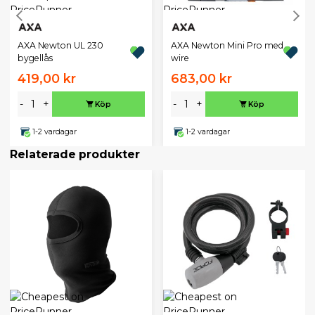
AXA Newton UL 230
AXA Newton Mini Pro med
bygellås
wire
419,00 kr
683,00 kr
-
+
-
+
Köp
Köp
1-2 vardagar
1-2 vardagar
Relaterade produkter