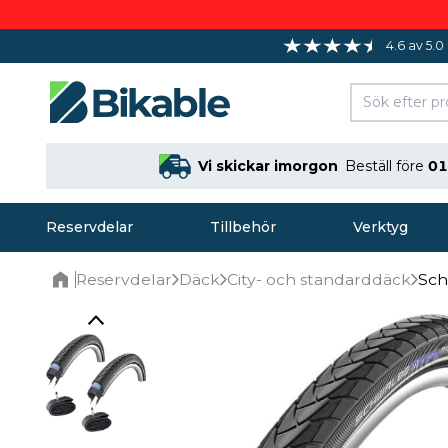
4.6 av 5.0
Vi skickar imorgon
Beställ före
01
Reservdelar
Tillbehör
Verktyg
Reservdelar
Däck
City- och standarddäck
Sch
Home