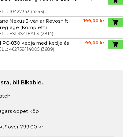
LL:
10427343
(
4246
)
no Nexus 3-växlar Revoshift
199,00 kr
reglage (Komplett)
LL:
ESL3S41EALS
(
2814
)
 PC-830 kedja med kedjelås
99,00 kr
LL:
462758114005
(
3689
)
sta, bli Bikable.
atch
agars öppet köp
akt* över 799,00 kr