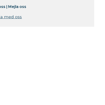
oss
|
Mejla oss
ta med oss