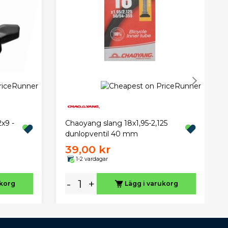
x9 -
Chaoyang slang 18x1,95-2,125
dunlopventil 40 mm
39,00 kr
1-2 vardagar
-
+
ukorg
Lägg i varukorg