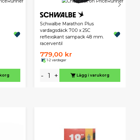
Schwalbe Marathon Plus
vardagsdäck 700 x 25C
reflexskant sampack 48 mm.
racerventil
779,00 kr
1-2 vardagar
-
+
ukorg
Lägg i varukorg