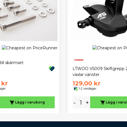
till skärmset
LTWOO V5009 Skiftgrepp 2
växlar vänster
 kr
129,00 kr
agar
1-2 vardagar
-
+
Lägg i varukorg
Lägg i var