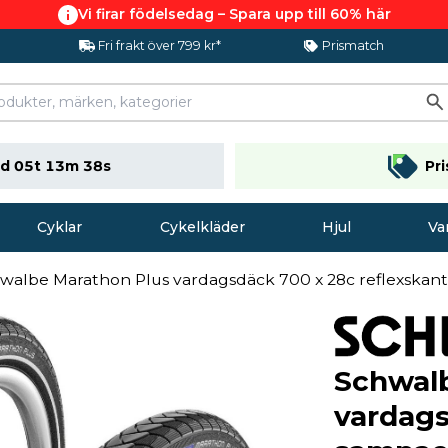
Vi firar födelsedag – Spara upp till 60% här
Fri frakt över 799 kr*
Prismatch
d 05t 13m 37s
Pr
Cyklar
Cykelkläder
Hjul
Va
walbe Marathon Plus vardagsdäck 700 x 28c reflexska
Schwal
vardags