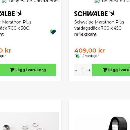
 Marathon Plus
Schwalbe Marathon Plus
äck 700 x 38C
vardagsdäck 700 x 45C
nt
reflexskant
0 kr
409,00 kr
agar
1-2 vardagar
-
+
Lägg i varukorg
Lägg i var