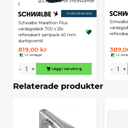
Gratis leverans
Schwalbe
Schwalbe Marathon Plus
vardagsd
vardagsdäck 700 x 25c
reflexska
reflexskant sampack 40 mm.
dunlopventil
819,00 kr
389,0
1-2 vardagar
1-2 vard
-
+
-
+
Lägg i varukorg
Relaterade produkter