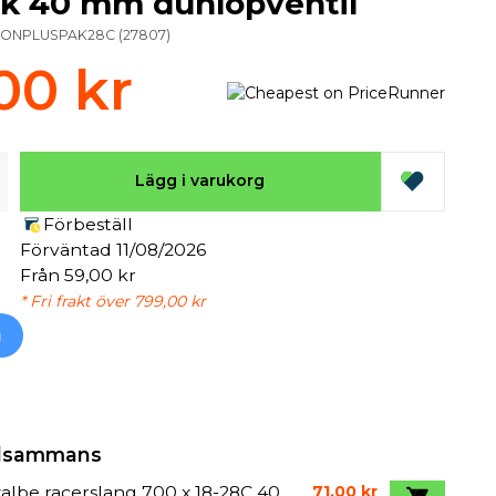
k 40 mm dunlopventil
ONPLUSPAK28C
(
27807
)
00 kr
Lägg i varukorg
Förbeställ
Förväntad 11/08/2026
Från 59,00 kr
* Fri frakt över 799,00 kr
h
illsammans
lbe racerslang 700 x 18-28C 40
71,00 kr