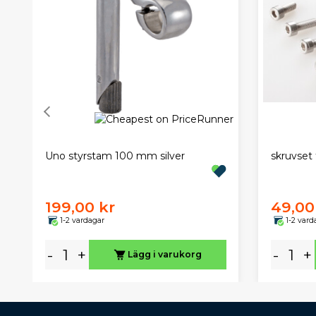
Uno styrstam 100 mm silver
skruvset 
199,00 kr
49,00
1-2 vardagar
1-2 vard
-
+
-
+
Lägg i varukorg