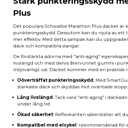
Stark punkteringsskydd m
Plus
Det populära Schwalbe Marathon Plus däcket är kän
punkteringsskydd. Dessutom kan du njuta av ett lå
mer effektiv. Med detta sampak kan du uppgradera
däck och kompatibla slangar.
De förstärkta sidorna med "anti-aging" egenskaper
livslängd och med delvis återvunnet gummi i punk
miljövänligt val. Däcket kommer med en praktisk re
Oöverträffat punkteringsskydd
: Med SmartGua
starkaste däck och skyddas mot oväntade stopp.
Lång livslängd
: Tack vare "anti-aging" i däcksi
under lång tid.
Ökad säkerhet
: Reflexkanten säkerställer att du 
Kompatibel med elcykel
: rekommenderad för el