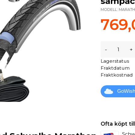
sampac
MODELL:
MARATH
769,
-
+
Lagerstatus
Fraktdatum
Fraktkostnad
GoWis
Ofta köpt t
Schwa