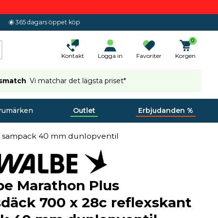
365 dagars öppet köp
0
Kontakt
Logga in
Favoriter
Korgen
ismatch
Vi matchar det lägsta priset*
rumärken
Outlet
Erbjudanden %
nt sampack 40 mm dunlopventil
be Marathon Plus
däck 700 x 28c reflexskant