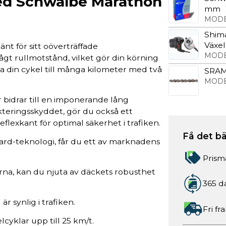
ed Schwalbe Marathon
mm
MODE
Shima
Växel
t för sitt oöverträffade
MODE
gt rullmotstånd, vilket gör din körning
 din cykel till många kilometer med två
SRAM
MODE
 bidrar till en imponerande lång
teringsskyddet, gör du också ett
flexkant för optimal säkerhet i trafiken.
Få det bä
rd-teknologi, får du ett av marknadens
Prism
dorna, kan du njuta av däckets robusthet
365 d
är synlig i trafiken.
Fri fr
cyklar upp till 25 km/t.