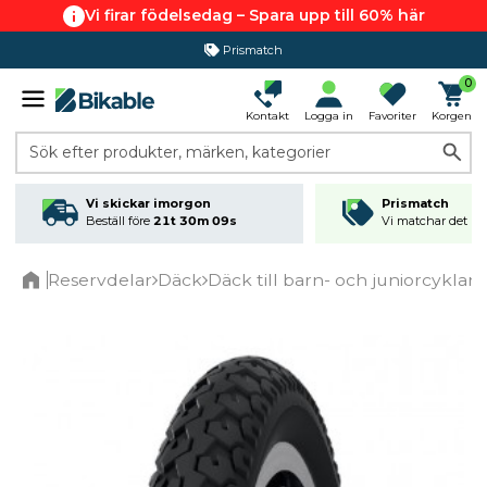
Vi firar födelsedag – Spara upp till 60% här
Prismatch
0
Kontakt
Logga in
Favoriter
Korgen
Sök efter produkter, märken, kategorier
Vi skickar imorgon
Prismatch
Beställ före
21t 30m 09s
Vi matchar det läg
Reservdelar
Däck
Däck till barn- och juniorcykla
Home