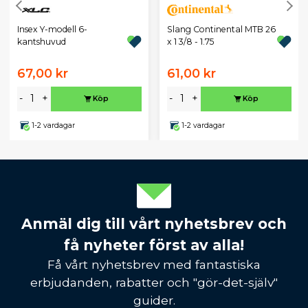
Insex Y-modell 6-
Slang Continental MTB 26
kantshuvud
x 1 3/8 - 1.75
67,00 kr
61,00 kr
-
+
-
+
Köp
Köp
1-2 vardagar
1-2 vardagar
Anmäl dig till vårt nyhetsbrev och
få nyheter först av alla!
Få vårt nyhetsbrev med fantastiska
erbjudanden, rabatter och "gör-det-själv"
guider.