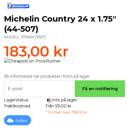
Michelin Country 24 x 1.75"
(44-507)
MODELL:
575886
(
51537
)
183,00 kr
Bli informerad när produkten finns på lager
E-post
Få en notifiering
Lagerstatus
Inte på lager
Fraktkostnad
Från 59,00 kr
* Fri frakt över 799,00 kr
GoWish