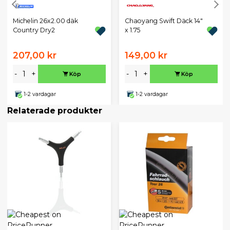
Michelin 26x2.00 däk
Chaoyang Swift Däck 14"
Country Dry2
x 1.75
207,00 kr
149,00 kr
-
+
-
+
Köp
Köp
1-2 vardagar
1-2 vardagar
Relaterade produkter