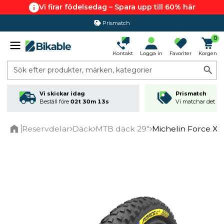
Vi firar födelsedag – Spara upp till 60% här
Prismatch
0
Kontakt
Logga in
Favoriter
Korgen
Sök efter produkter, märken, kategorier
Vi skickar idag
Prismatch
Beställ före
02t 30m 13s
Vi matchar det läg
Reservdelar
Däck
MTB däck 29"
Michelin Force XC
Home