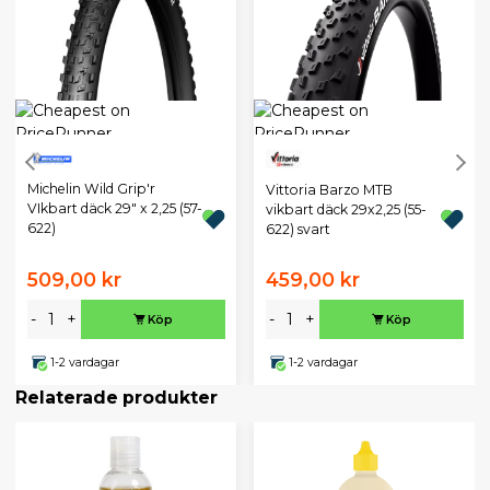
Michelin Wild Grip'r
Vittoria Barzo MTB
VIkbart däck 29" x 2,25 (57-
vikbart däck 29x2,25 (55-
622)
622) svart
509,00 kr
459,00 kr
-
+
-
+
Köp
Köp
1-2 vardagar
1-2 vardagar
Relaterade produkter