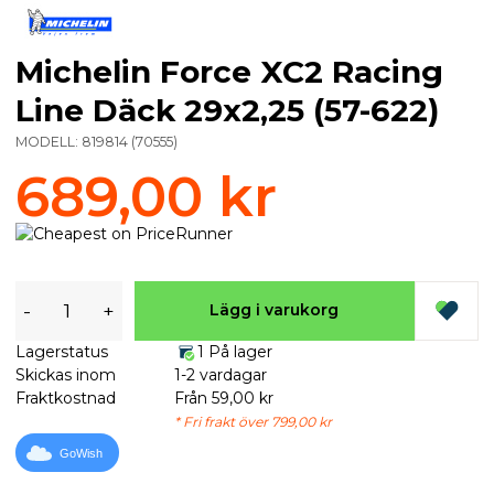
Michelin Force XC2 Racing
Line Däck 29x2,25 (57-622)
MODELL:
819814
(
70555
)
689,00 kr
-
+
Lägg i varukorg
Lagerstatus
1 På lager
Skickas inom
1-2 vardagar
Fraktkostnad
Från 59,00 kr
* Fri frakt över 799,00 kr
GoWish