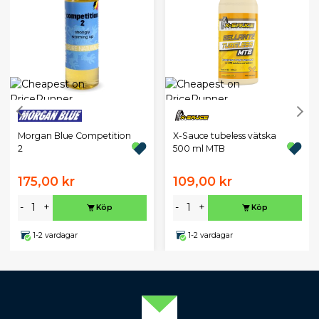
Morgan Blue Competition
X-Sauce tubeless vätska
2
500 ml MTB
175,00 kr
109,00 kr
-
+
-
+
Köp
Köp
1-2 vardagar
1-2 vardagar