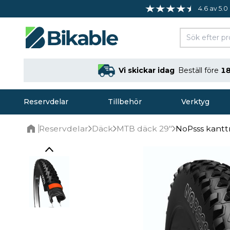
4.6 av 5.0
Vi skickar idag
Beställ före
18
Reservdelar
Tillbehör
Verktyg
Reservdelar
Däck
MTB däck 29"
NoPsss kantt
Home