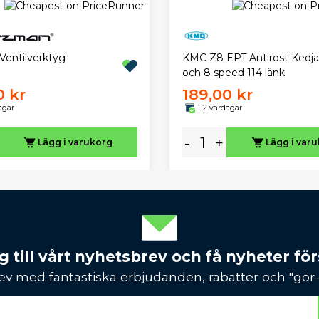
KMC Z8 EPT Antirost Kedja t
Ventilverktyg
och 8 speed 114 länk
0 kr
189,00 kr
agar
1-2 vardagar
-
+
Lägg i varukorg
Lägg i var
 till vårt nyhetsbrev och få nyheter förs
ev med fantastiska erbjudanden, rabatter och "gör-d