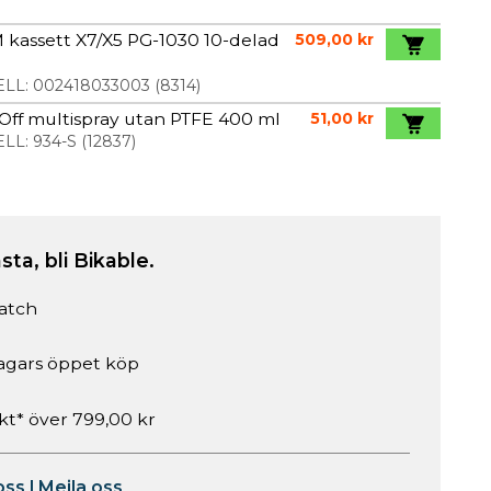
kassett X7/X5 PG-1030 10-delad
509,00 kr
LL:
002418033003
(
8314
)
ff multispray utan PTFE 400 ml
51,00 kr
LL:
934-S
(
12837
)
sta, bli Bikable.
atch
agars öppet köp
akt* över 799,00 kr
oss
|
Mejla oss