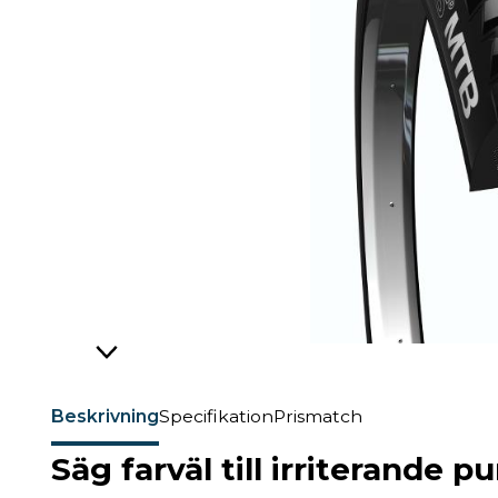
Beskrivning
Specifikation
Prismatch
Säg farväl till irriterande 