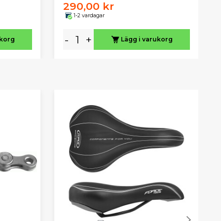
290,00 kr
1-2 vardagar
-
+
ukorg
Lägg i varukorg