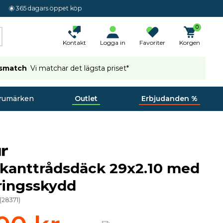
365 dagars öppet köp
0
Kontakt
Logga in
Favoriter
Korgen
ismatch
Vi matchar det lägsta priset*
rumärken
Outlet
Erbjudanden %
kanttrådsdäck 29x2.10 med
ringsskydd
(
28371
)