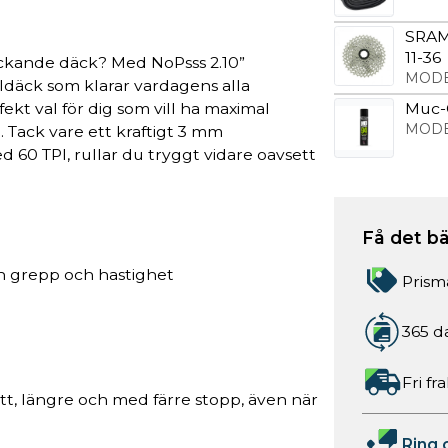
SRAM 
11-36
äckande däck? Med NoPsss 2.10”
MODE
eldäck som klarar vardagens alla
ekt val för dig som vill ha maximal
Muc-O
MODE
Tack vare ett kraftigt 3 mm
60 TPI, rullar du tryggt vidare oavsett
Få det bä
n grepp och hastighet
Prism
365 d
Fri fr
itt, längre och med färre stopp, även när
Ring 