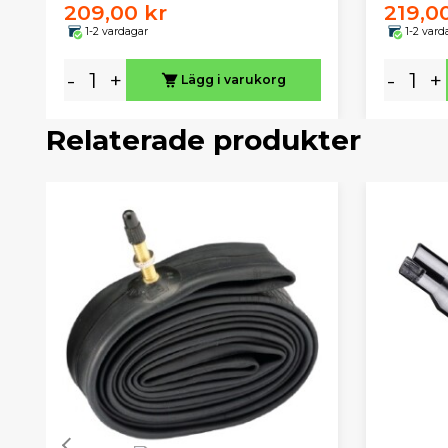
209,00 kr
219,0
1-2 vardagar
1-2 vard
-
+
-
+
Lägg i varukorg
Relaterade produkter