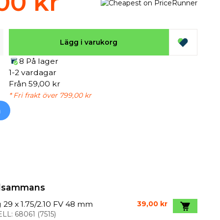
00 kr
Lägg i varukorg
8 På lager
1-2 vardagar
Från 59,00 kr
* Fri frakt över 799,00 kr
h
illsammans
 29 x 1.75/2.10 FV 48 mm
39,00 kr
LL:
68061
(
7515
)