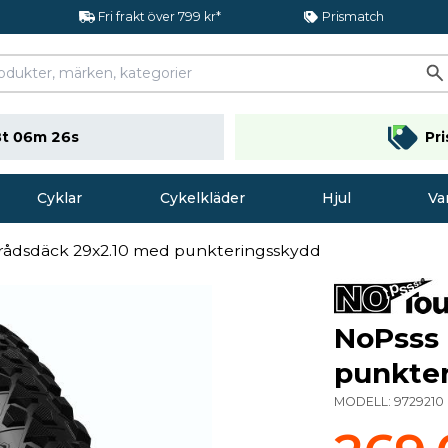
Fri frakt över 799 kr*
Prismatch
t 06m 25s
Pr
Cyklar
Cykelkläder
Hjul
Va
rådsdäck 29x2.10 med punkteringsskydd
NoPsss 
punkte
MODELL:
9729210