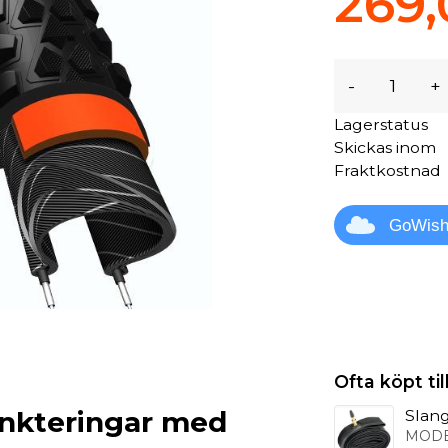
269,
-
+
Lagerstatus
Skickas inom
Fraktkostnad
GoWis
Ofta köpt t
punkteringar med
Slang
MODE