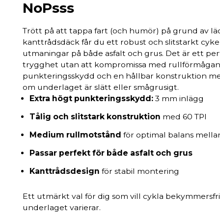
NoPsss
Trött på att tappa fart (och humör) på grund av l
kanttrådsdäck får du ett robust och slitstarkt cyk
utmaningar på både asfalt och grus. Det är ett perf
trygghet utan att kompromissa med rullförmågan. 
punkteringsskydd och en hållbar konstruktion med 
om underlaget är slätt eller smågrusigt.
Extra högt punkteringsskydd:
3 mm inlägg
Tålig och slitstark konstruktion
med 60 TPI
Medium rullmotstånd
för optimal balans mella
Passar perfekt för både asfalt och grus
Kanttrådsdesign
för stabil montering
Ett utmärkt val för dig som vill cykla bekymmersfr
underlaget varierar.