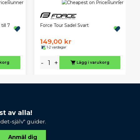
ill 7
Force Tour Sadel Svart
149,00 kr
1-2 vardagar
-
+
ukorg
Lägg i varukorg
t av alla!
et-själv" guider.
Anmäl dig