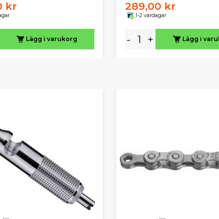
0 kr
289,00 kr
agar
1-2 vardagar
-
+
Lägg i varukorg
Lägg i var