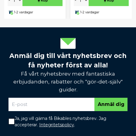
-
+
-
+
Köp
Köp
1-2 vardagar
1-2 vardagar
Anmäl dig till vårt nyhetsbrev och
få nyheter först av alla!
Få vårt nyhetsbrev med fantastiska
erbjudanden, rabatter och "gör-det-själv"
guider.
Anmäl dig
Ja, jag vill gärna få Bikables nyhetsbrev. Jag
accepterar.
Integritetspolicy
.