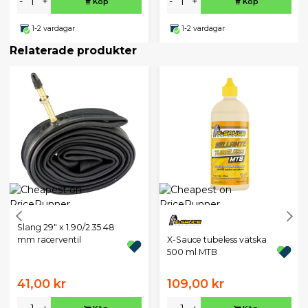
-
+
-
+
Köp
Köp
1-2 vardagar
1-2 vardagar
Relaterade produkter
Slang 29" x 1.90/2.35 48
X-Sauce tubeless vätska
mm racerventil
500 ml MTB
41,00 kr
109,00 kr