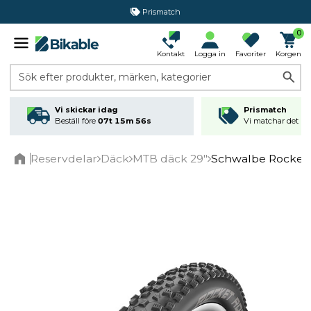
Prismatch
0
Kontakt
Logga in
Favoriter
Korgen
Sök efter produkter, märken, kategorier
Vi skickar idag
Prismatch
Beställ före
07t 15m 55s
Vi matchar det läg
Reservdelar
Däck
MTB däck 29"
Schwalbe Rocket 
Home