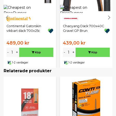
Continental Gatorskin
Chaoyang Däck 700x40C
vikbart däck 700x25c
Gravel GP Brun
489,00 kr
439,00 kr
-
+
-
+
Köp
Köp
1-2 vardagar
1-2 vardagar
Relaterade produkter