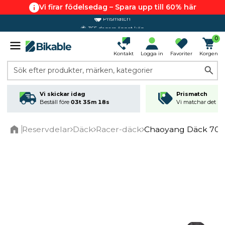
Vi firar födelsedag – Spara upp till 60% här
365 dagars öppet köp
0
Kontakt
Logga in
Favoriter
Korgen
Sök efter produkter, märken, kategorier
Vi skickar idag
Prismatch
Beställ före
03t 35m 18s
Vi matchar det läg
Reservdelar
Däck
Racer-däck
Chaoyang Däck 700
Home