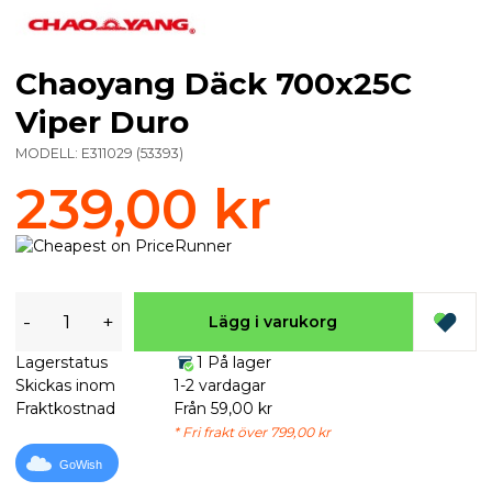
Chaoyang Däck 700x25C
Viper Duro
MODELL:
E311029
(
53393
)
239,00 kr
-
+
Lägg i varukorg
Lagerstatus
1 På lager
Skickas inom
1-2 vardagar
Fraktkostnad
Från 59,00 kr
* Fri frakt över 799,00 kr
GoWish