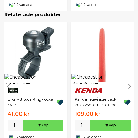
1-2 vardagar
1-2 vardagar
Relaterade produkter
Bike Attitude Ringklocka
Kenda Fixie/racer däck
Svart
700x23c semi-slick röd
41,00 kr
109,00 kr
-
+
-
+
Köp
Köp
1-2 vardagar
1-2 vardagar