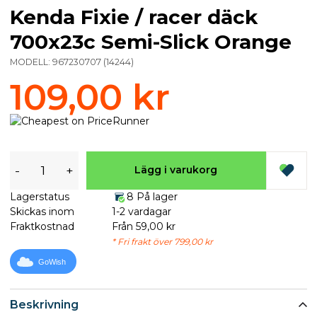
Kenda Fixie / racer däck
700x23c Semi-Slick Orange
MODELL:
967230707
(
14244
)
109,00 kr
-
+
Lägg i varukorg
Lagerstatus
8 På lager
Skickas inom
1-2 vardagar
Fraktkostnad
Från 59,00 kr
* Fri frakt över 799,00 kr
GoWish
Beskrivning