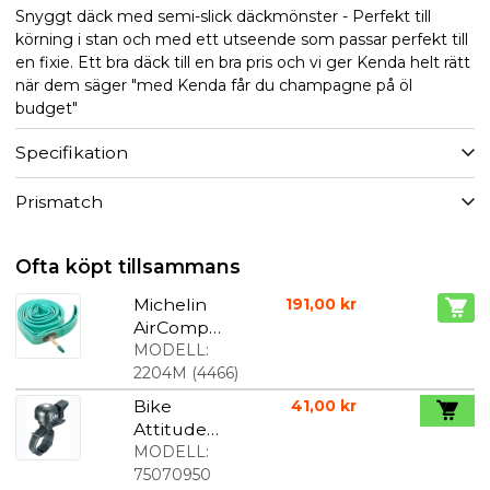
Snyggt däck med semi-slick däckmönster - Perfekt till
körning i stan och med ett utseende som passar perfekt till
en fixie. Ett bra däck till en bra pris och vi ger Kenda helt rätt
när dem säger "med Kenda får du champagne på öl
budget"
Specifikation
Prismatch
Ofta köpt tillsammans
Michelin
191,00 kr
AirComp
racerslang
MODELL:
A1 700 x 22-
2204M
(
4466
)
23C 40-60
Bike
41,00 kr
mm. latex
Attitude
Ringklocka
MODELL:
Svart
75070950