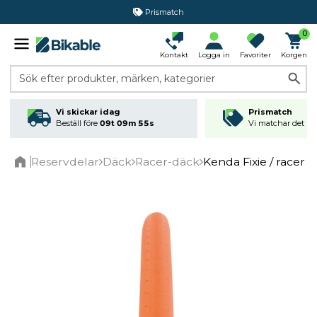
Prismatch
365 dagars öppet köp
0
Kontakt
Logga in
Favoriter
Korgen
Sök efter produkter, märken, kategorier
Vi skickar idag
Prismatch
Beställ före
09t 09m 55s
Vi matchar det läg
Reservdelar
Däck
Racer-däck
Kenda Fixie / racer
Home