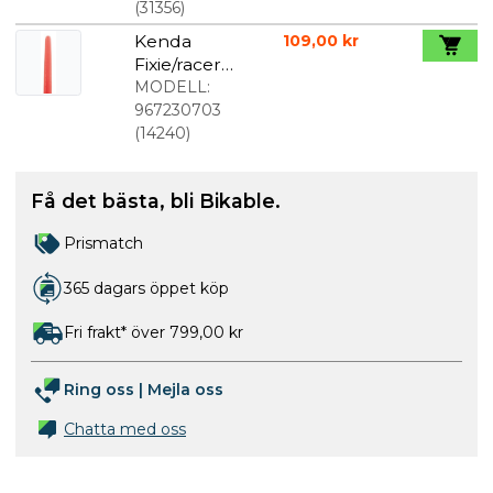
(
31356
)
Kenda
109,00 kr
Fixie/racer
däck
MODELL:
700x23c
967230703
semi-slick
(
14240
)
röd
Få det bästa, bli Bikable.
Prismatch
365 dagars öppet köp
Fri frakt* över 799,00 kr
Ring oss
|
Mejla oss
Chatta med oss