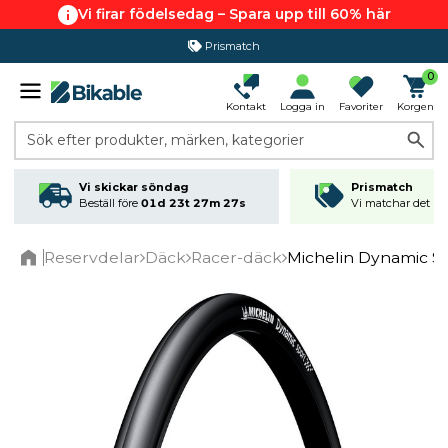
Vi firar födelsedag – Spara upp till 60% här
Prismatch
0
Kontakt
Logga in
Favoriter
Korgen
Sök efter produkter, märken, kategorier
Vi skickar söndag
Prismatch
Beställ före
01d 23t 27m 27s
Vi matchar det läg
Reservdelar
Däck
Racer-däck
Michelin Dynamic S
Home