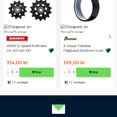
X-Sauce Tubeless
SRAM 12-Speed Rulltrissor
Fälgband 30x9mm Svart
GX, X01 och XX1
314,00 kr
109,00 kr
-
+
-
+
Köp
Köp
1-2 vardagar
1-2 vardagar