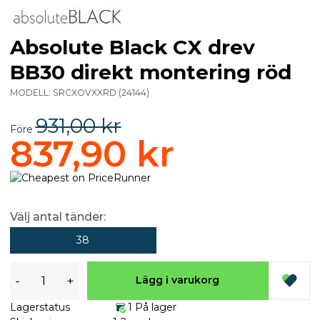
Absolute Black CX drev
BB30 direkt montering röd
MODELL:
SRCXOVXXRD
(
24144
)
931,00 kr
Före
837,90 kr
Välj antal tänder:
38
-
+
Lägg i varukorg
Lagerstatus
1 På lager