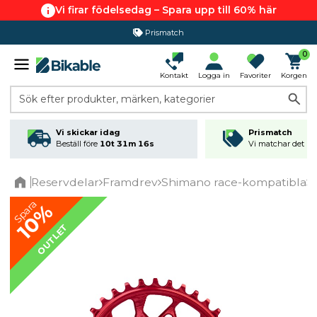
Vi firar födelsedag – Spara upp till 60% här
Prismatch
0
Kontakt
Logga in
Favoriter
Korgen
Sök efter produkter, märken, kategorier
Vi skickar idag
Prismatch
Beställ före
10t 31m 16s
Vi matchar det läg
Reservdelar
Framdrev
Shimano race-kompatibla
A
Home
Spara
10%
OUTLET