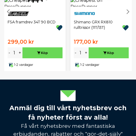
FSA framdrev 34T 90 BCD
Shimano GRX RX810
rulltrissor (11T/13T)
299,00 kr
177,00 kr
-
+
-
+
Köp
Köp
1-2 vardagar
1-2 vardagar
Anmäl dig till vårt nyhetsbrev och
få nyheter först av alla!
Få vårt nyhetsbrev med fantastiska
erbjudanden, rabatter och "gör-det-själv"