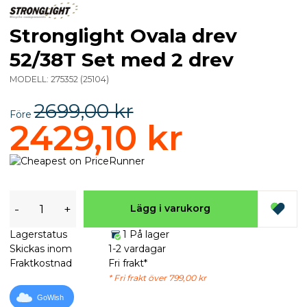
Stronglight Ovala drev
52/38T Set med 2 drev
MODELL:
275352
(
25104
)
2699,00 kr
Före
2429,10 kr
-
+
Lägg i varukorg
Lagerstatus
1 På lager
Skickas inom
1-2 vardagar
Fraktkostnad
Fri frakt*
* Fri frakt över 799,00 kr
GoWish