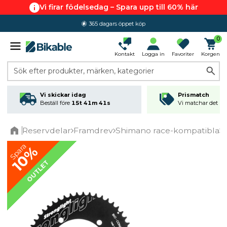
Vi firar födelsedag – Spara upp till 60% här
365 dagars öppet köp
0
Kontakt
Logga in
Favoriter
Korgen
Sök efter produkter, märken, kategorier
Vi skickar idag
Prismatch
Beställ före
15t 41m 41s
Vi matchar det läg
Reservdelar
Framdrev
Shimano race-kompatibla
S
Home
Spara
10%
OUTLET