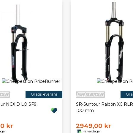
Gratis leverans
Grat
our NCX D LO SF9
SR-Suntour Raidon XC RLR 
100 mm
00 kr
2949,00 kr
agar
1-2 vardagar