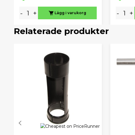
-
+
-
+
Lägg i varukorg
Relaterade produkter