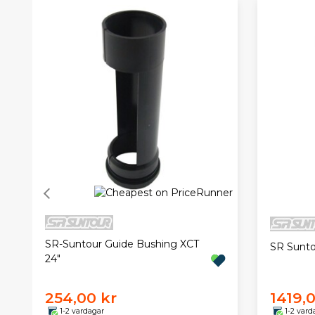
SR-Suntour Guide Bushing XCT
SR Sunt
24"
254,00 kr
1419,
1-2 vardagar
1-2 vard