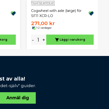
Cogwheel with axle (large) för
SF11 XCR-LO
271,00 kr
1-2 vardagar
-
+
ukorg
Lägg i varukorg
t av alla!
et-själv" guider.
Anmäl dig