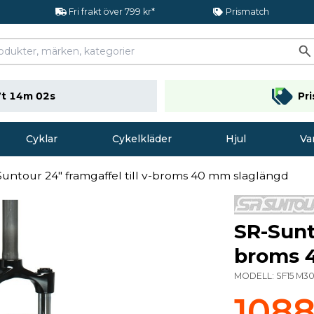
Fri frakt över 799 kr*
Prismatch
t 14m 01s
Pr
Cyklar
Cykelkläder
Hjul
Va
untour 24" framgaffel till v-broms 40 mm slaglängd
SR-Sunto
broms 
MODELL:
SF15 M3
1088