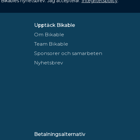
 få Bikables nyhetsbrev. Jag accepterar.
Integritetspolicy
.
Upptäck Bikable
Om Bikable
Team Bikable
Sponsorer och samarbeten
Nyhetsbrev
Betalningsalternativ