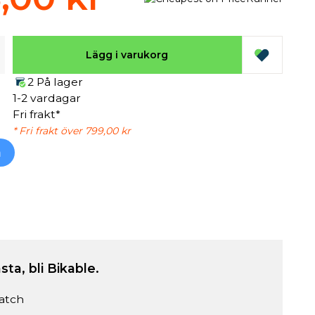
Lägg i varukorg
2 På lager
1-2 vardagar
Fri frakt*
* Fri frakt över 799,00 kr
h
sta, bli Bikable.
atch