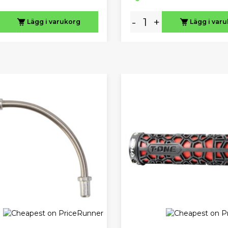
-
+
Lägg i varukorg
Lägg i var