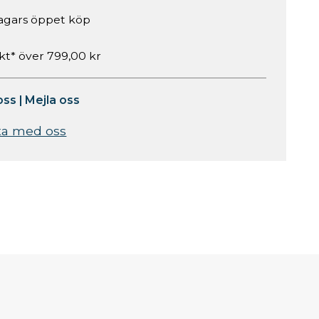
agars öppet köp
akt* över 799,00 kr
oss
|
Mejla oss
ta med oss