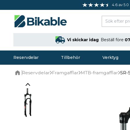
4.6 av 5.0
Vi skickar idag
Beställ före
07
Reservdelar
Tillbehör
Verktyg
Reservdelar
Framgafflar
MTB-framgafflar
SR-S
Home