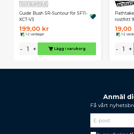
Pathtaker
Guide Bush SR-Suntour för SF11-
rostfritt
XCT-V3
199,00 kr
19,00 
1-2 vardagar
1-2 vard
-
+
-
+
Lägg i varukorg
Anmäl dig
Få vårt nyhetsbr