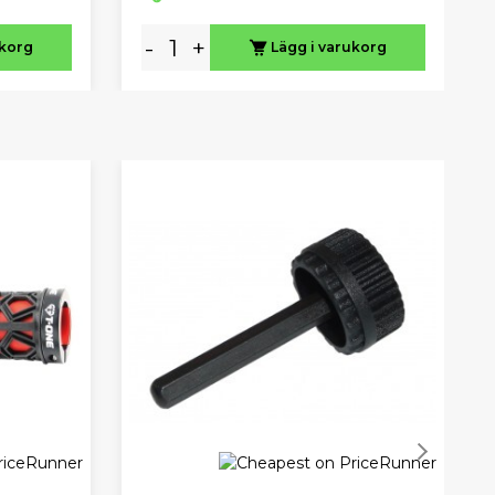
-
+
ukorg
Lägg i varukorg