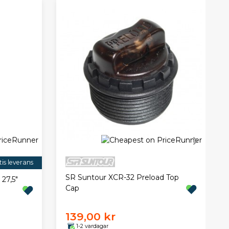
is leverans
SR Suntour XCR-32 Preload Top
27,5"
Cap
139,00 kr
1-2 vardagar