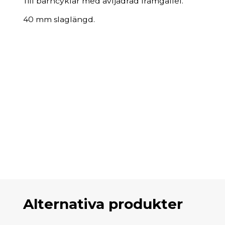
Till barncyklar med avfjädrad framgaffel.
40 mm slaglängd.
Alternativa produkter