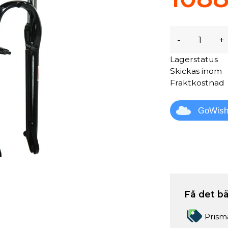
-
+
Lagerstatus
Skickas inom
Fraktkostnad
GoWis
Få det bä
Prism