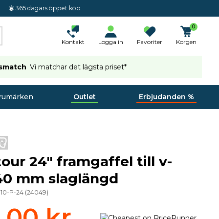
365 dagars öppet köp
0
Kontakt
Logga in
Favoriter
Korgen
ismatch
Vi matchar det lägsta priset*
rumärken
Outlet
Erbjudanden %
ur 24" framgaffel till v-
40 mm slaglängd
010-P-24
(
24049
)
,00 kr