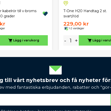
 kabelrör till v-broms
T-One H20 Handtag 2 st.
 90 grader
svart/röd
kr
229,00 kr
agar
1-2 vardagar
-
+
Lägg i varukorg
Lägg i var
 till vårt nyhetsbrev och få nyheter förs
ev med fantastiska erbjudanden, rabatter och "gör-d