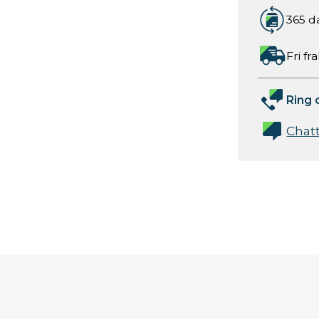
365 d
Fri fr
Ring 
Chat