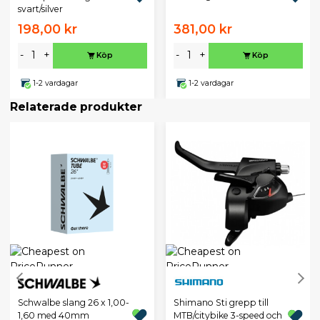
svart/silver
198,00 kr
381,00 kr
-
+
-
+
Köp
Köp
1-2 vardagar
1-2 vardagar
Relaterade produkter
Schwalbe slang 26 x 1,00-
Shimano Sti grepp till
1,60 med 40mm
MTB/citybike 3-speed och