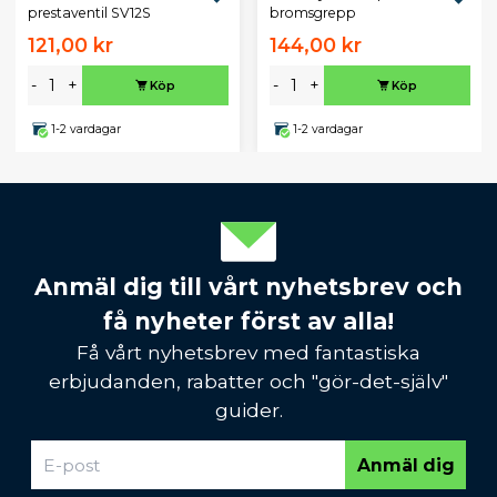
prestaventil SV12S
bromsgrepp
121,00 kr
144,00 kr
-
+
-
+
Köp
Köp
1-2 vardagar
1-2 vardagar
Anmäl dig till vårt nyhetsbrev och
få nyheter först av alla!
Få vårt nyhetsbrev med fantastiska
erbjudanden, rabatter och "gör-det-själv"
guider.
Anmäl dig