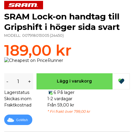
SRAM Lock-on handtag till
Gripshift i höger sida svart
MODELL:
007918013005
(
24450
)
189,00 kr
-
+
Lägg i varukorg
Lagerstatus
6 På lager
Skickas inom
1-2 vardagar
Fraktkostnad
Från 59,00 kr
* Fri frakt över 799,00 kr
GoWish