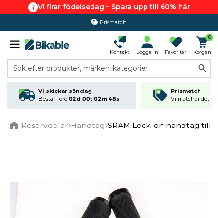
Vi firar födelsedag – Spara upp till 60% här
Prismatch
0
Kontakt
Logga in
Favoriter
Korgen
Sök efter produkter, märken, kategorier
Vi skickar söndag
Prismatch
Beställ före
02d 00t 02m 48s
Vi matchar det läg
Reservdelar
Handtag
SRAM Lock-on handtag till Gri
Home