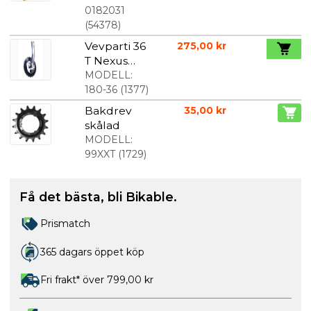
mm.
0182031
racerventil
(
54378
)
Vevparti 36
275,00 kr
T Nexus
Silver/Svart
MODELL:
180-36
(
1377
)
Bakdrev
35,00 kr
skålad
MODELL:
99XXT
(
1729
)
Få det bästa, bli Bikable.
Prismatch
365 dagars öppet köp
Fri frakt* över 799,00 kr