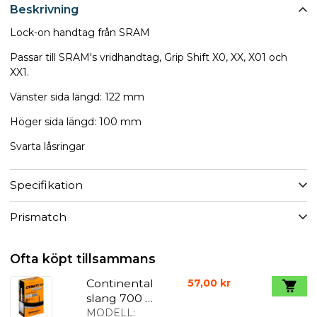
Beskrivning
Lock-on handtag från SRAM
​Passar till SRAM's vridhandtag, Grip Shift X0, XX, X01 och
XX1.
Vänster sida längd: 122 mm
Höger sida längd: 100 mm
Svarta låsringar
Specifikation
Prismatch
Ofta köpt tillsammans
Continental
57,00 kr
slang 700 x
32-47C 42
MODELL: