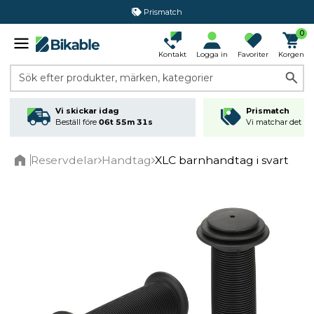
Prismatch
0
Kontakt
Logga in
Favoriter
Korgen
Sök efter produkter, märken, kategorier
Vi skickar idag
Prismatch
Beställ före
06t 55m 30s
Vi matchar det läg
Reservdelar
Handtag
XLC barnhandtag i svart
Home