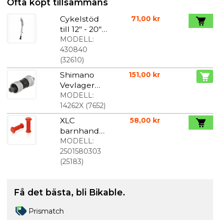
Ofta köpt tillsammans
Cykelstöd
71,00 kr
till 12" - 20"
hjul
MODELL:
430840
(
32610
)
Shimano
151,00 kr
Vevlager
fyrkantig
MODELL:
axel BB-
14262X
(
7652
)
UN300 BSA
XLC
58,00 kr
barnhandta
g i röd
MODELL:
2501580303
(
25183
)
Få det bästa, bli Bikable.
Prismatch