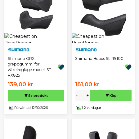
Shimano GRX
Shimano Hoods St-R9100
greppgummi för
växelreglage modell ST-
RX825
139,00 kr
181,00 kr
-
+
Se produkt
Köp
Förväntad 12/10/2026
1-2 vardagar