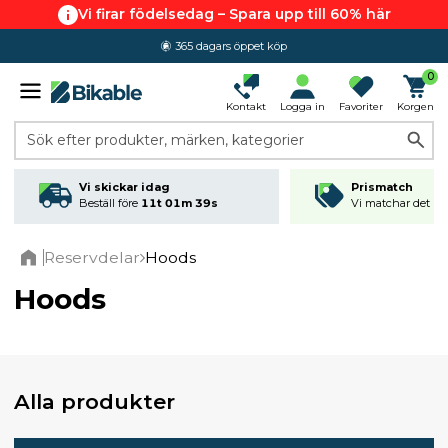
Vi firar födelsedag – Spara upp till 60% här
365 dagars öppet köp
0
Kontakt
Logga in
Favoriter
Korgen
Sök efter produkter, märken, kategorier
Vi skickar idag
Prismatch
Beställ före
11t 01m 38s
Vi matchar det läg
Reservdelar
Hoods
Home
Hoods
Alla produkter