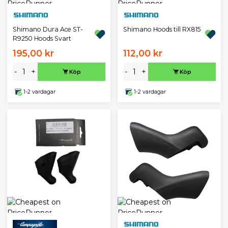
Shimano Dura Ace ST-
Shimano Hoods till RX815
R9250 Hoods Svart
195,00 kr
112,00 kr
-
+
-
+
Köp
Köp
1-2 vardagar
1-2 vardagar