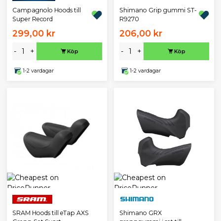
Campagnolo Hoods till
Shimano Grip gummi ST-
Super Record
R9270
299,00 kr
206,00 kr
-
+
-
+
Köp
Köp
1-2 vardagar
1-2 vardagar
SRAM Hoods till eTap AXS
Shimano GRX