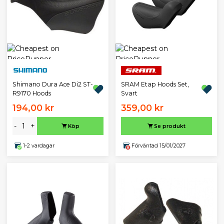
Shimano Dura Ace Di2 ST-
SRAM Etap Hoods Set,
R9170 Hoods
Svart
194,00 kr
359,00 kr
-
+
Köp
Se produkt
1-2 vardagar
Förväntad 15/01/2027