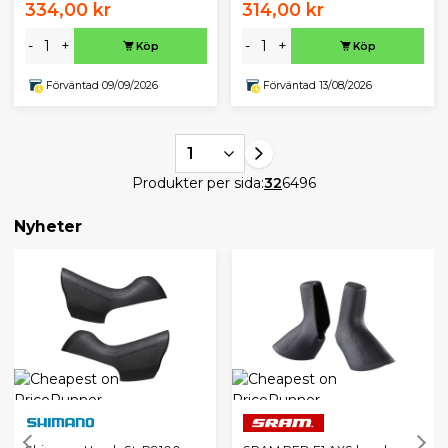
334,00 kr
314,00 kr
-
+
-
+
Köp
Köp
Förväntad 09/09/2026
Förväntad 13/08/2026
1
Produkter per sida:
32
64
96
Nyheter