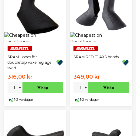
SRAM Hoods för
SRAM RED E1 AXS hoods
doubletap växelreglage
svart
316,00 kr
349,00 kr
-
+
-
+
Köp
Köp
1-2 vardagar
1-2 vardagar