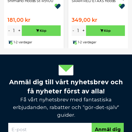
Shimano Hoods St-R9100
SRAM RED E1 AXS hoods
181,00 kr
349,00 kr
-
+
-
+
Köp
Köp
1-2 vardagar
1-2 vardagar
Anmäl dig till vårt nyhetsbrev och
få nyheter först av alla!
Få vårt nyhetsbrev med fantastiska
erbjudanden, rabatter och "gör-det-själv"
guider.
Anmäl dig