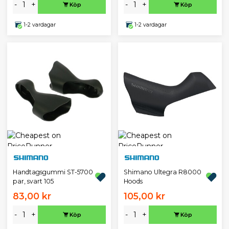
-
+
-
+
Köp
Köp
1-2 vardagar
1-2 vardagar
Handtagsgummi ST-5700
Shimano Ultegra R8000
par, svart 105
Hoods
83,00 kr
105,00 kr
-
+
-
+
Köp
Köp