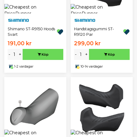
Shimano ST-R9150 Hoods
Handstagsgummi ST-
Svart
R9120 Par
191,00 kr
299,00 kr
-
+
-
+
Köp
Köp
1-2 vardagar
10-14 vardagar