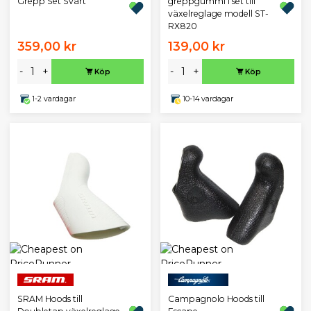
Grepp Set Svart
greppgummi i set till
växelreglage modell ST-
RX820
359,00 kr
139,00 kr
-
+
-
+
Köp
Köp
1-2 vardagar
10-14 vardagar
SRAM Hoods till
Campagnolo Hoods till