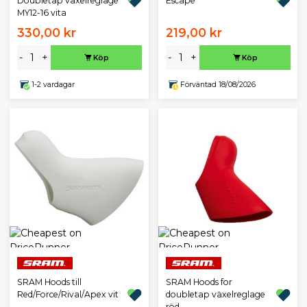
Doubletap växelreglage
Escape
MY12-16 vita
330,00 kr
219,00 kr
-
+
-
+
Köp
Köp
1-2 vardagar
Förväntad 18/08/2026
SRAM Hoods till
SRAM Hoods for
Red/Force/Rival/Apex vit
doubletap växelreglage
röd