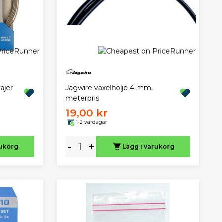
Jagwire växelhölje 4 mm,
ajer
meterpris
19,00 kr
1-2 vardagar
-
+
rukorg
Lägg i varukorg