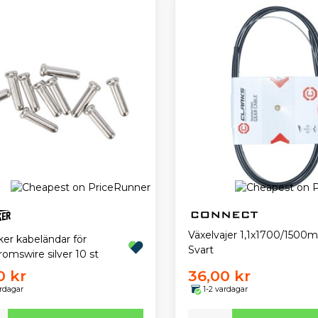
Växelvajer 1,1x1700/1500
er kabeländar för
Svart
romswire silver 10 st
0 kr
36,00 kr
ardagar
1-2 vardagar