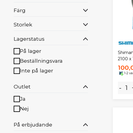
Färg
Storlek
Lagerstatus
På lager
Shimano
2100 x
Beställningsvara
100,
Inte på lager
1-2 v
Outlet
-
Ja
Nej
På erbjudande