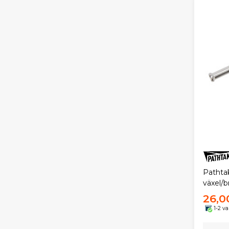
Pathtak
växel/b
26,0
1-2 v