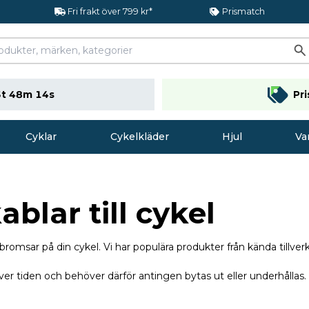
Fri frakt över 799 kr*
Prismatch
t 48m 13s
Pr
Cyklar
Cykelkläder
Hjul
Va
blar till cykel
och bromsar på din cykel. Vi har populära produkter från kända tillv
s över tiden och behöver därför antingen bytas ut eller underhåll