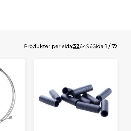
Produkter per sida:
32
64
96
Sida
1 / 7