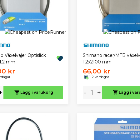
 Växelvajer Optislick
Shimano racer/MTB växelv
 1,2 mm
1,2x2100 mm
00 kr
66,00 kr
ardagar
1-2 vardagar
+
-
+
Lägg i varukorg
Lägg i va