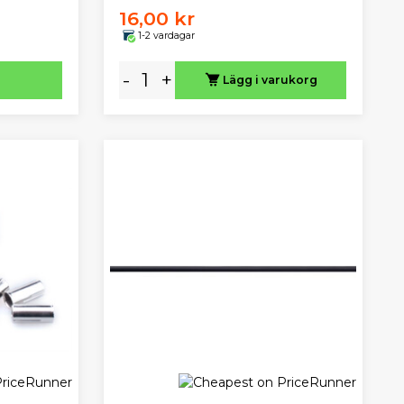
16,00 kr
1-2 vardagar
-
+
Lägg i varukorg