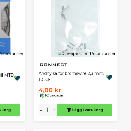
Ändhylsa för bromswire 2,3 mm.
ill MTB
10 stk.
4,00 kr
1-2 vardagar
-
+
rukorg
Lägg i varukorg