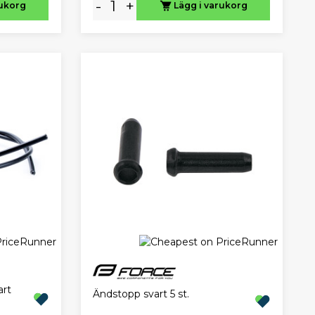
-
+
rukorg
Lägg i varukorg
art
Ändstopp svart 5 st.