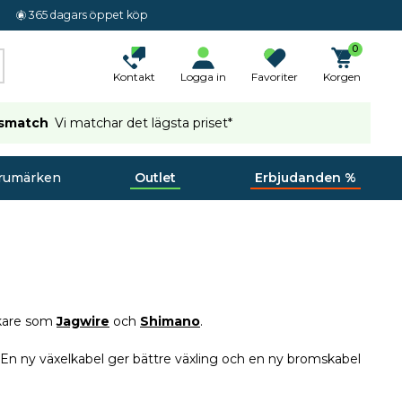
365 dagars öppet köp
0
Kontakt
Logga in
Favoriter
Korgen
ismatch
Vi matchar det lägsta priset*
rumärken
Outlet
Erbjudanden %
erkare som
Jagwire
och
Shimano
.
as. En ny växelkabel ger bättre växling och en ny bromskabel