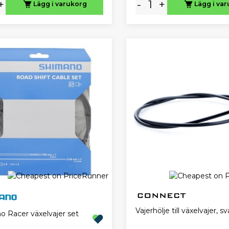
+
-
+
Lägg i varukorg
Lägg i va
Vajerhölje till växelvajer, sv
o Racer växelvajer set