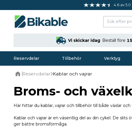
4.6 av 5.0
Vi skickar idag
Beställ före
15
Reservdelar
Tillbehör
Verktyg
Reservdelar
Kablar och vajrar
Home
Broms- och växelka
Här hittar du kablar, vajrar och tillbehör till både växlar 
Kablar och vajrar är en väsentlig del av din cykel. De slit
ger bättre bromsförmåga.