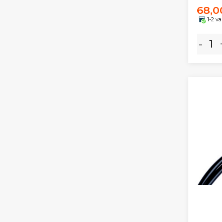
68,0
1-2 v
-