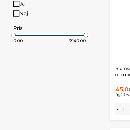
Ja
Nej
Pris
0.00
3940.00
Bromsva
mm ros
45,0
1-2 v
-