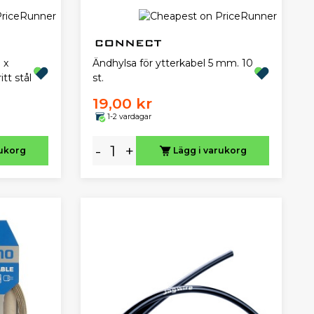
 x
Ändhylsa för ytterkabel 5 mm. 10
tt stål
st.
19,00 kr
1-2 vardagar
-
+
rukorg
Lägg i varukorg