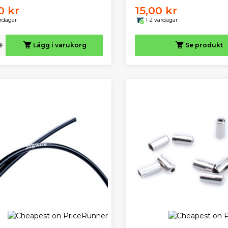
0 kr
15,00 kr
ardagar
1-2 vardagar
+
Lägg i varukorg
Se produkt