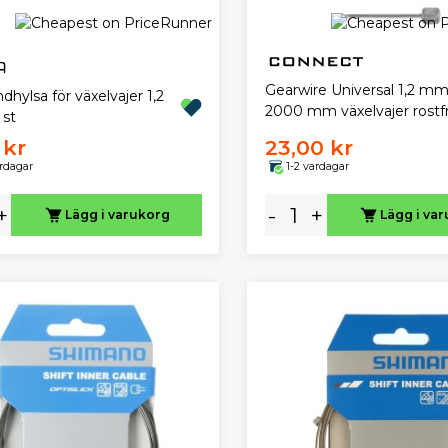
Gearwire Universal 1,2 mm
hylsa för växelvajer 1,2
2000 mm växelvajer rostfri
st
 kr
23,00 kr
ardagar
1-2 vardagar
+
-
+
Lägg i varukorg
Lägg i va