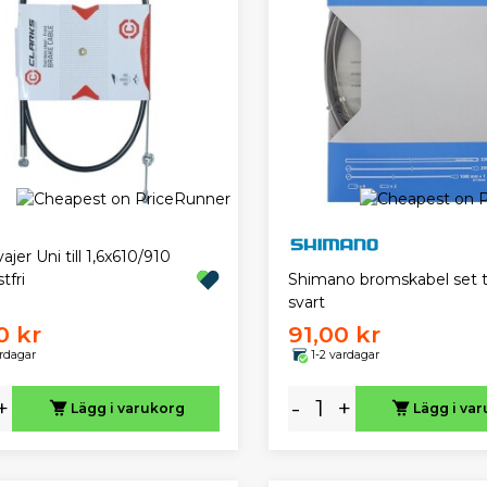
jer Uni till 1,6x610/910
tfri
Shimano bromskabel set t
svart
0 kr
91,00 kr
ardagar
1-2 vardagar
+
-
+
Lägg i varukorg
Lägg i va