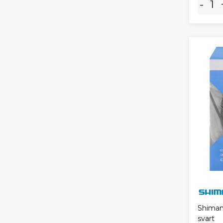
-
Shiman
svart