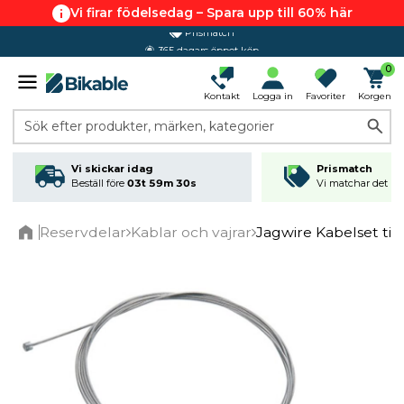
Vi firar födelsedag – Spara upp till 60% här
365 dagars öppet köp
0
Kontakt
Logga in
Favoriter
Korgen
Sök efter produkter, märken, kategorier
Vi skickar idag
Prismatch
Beställ före
03t 59m 30s
Vi matchar det läg
Reservdelar
Kablar och vajrar
Jagwire Kabelset till 
Home