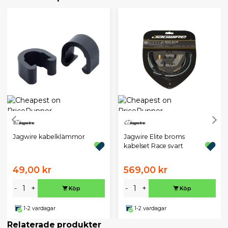
Jagwire kabelklämmor
Jagwire Elite broms
kabelset Race svart
49,00 kr
569,00 kr
-
+
-
+
Köp
Köp
1-2 vardagar
1-2 vardagar
Relaterade produkter