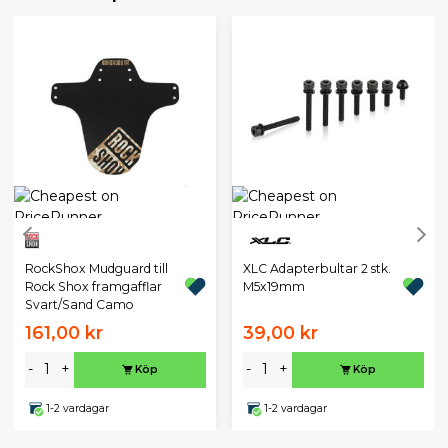
XLC Adapterbultar 2 stk.
RockShox Mudguard till
M5x19mm
Rock Shox framgafflar
Svart/Sand Camo
161,00 kr
39,00 kr
-
+
-
+
Köp
Köp
1-2 vardagar
1-2 vardagar